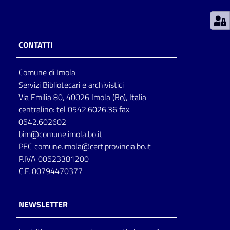
Patto
per
CONTATTI
la
lettura
Comune di Imola
Servizi Bibliotecari e archivistici
Via Emilia 80, 40026 Imola (Bo), Italia
Seguici
centralino: tel 0542.6026.36 fax
su
0542.602602
bim@comune.imola.bo.it
PEC
comune.imola@cert.provincia.bo.it
P.IVA 00523381200
C.F. 00794470377
NEWSLETTER