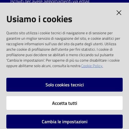
Iscriviti per avere aggiornamenti via email
Catalogo
AMMINISTRAZIONE TRASPARENTE
Usiamo i cookies
on line
I dati personali pubblicati sono riutilizzabili
Eventi
Questo sito utilizza i cookie tecnici di navigazione e di sessione per
solo alle condizioni previste dalla direttiva
garantire un miglior servizio di navigazione del sito, e cookie analitici per
comunitaria 2003/98/CE e dal d.lgs. 36/2006
raccogliere informazioni sull'uso del sito da parte degli utenti. Utilizza
Chiedi al
anche cookie di profilazione dell'utente per fini statistici. I cookie di
bibliotecario
SOCIAL
profilazione puoi decidere se abilitarli o meno cliccando sul pulsante
'Cambia le impostazioni'. Per saperne di più su come disabilitare i cookie
oppure abilitarne solo alcuni, consulta la nostra
Cookie Policy.
Avvisi
Facebook
Youtube
Instagram
Orari
Solo cookies tecnici
Vai alla pagina
Accetta tutti
Privacy
Note legali
Cambia le impostazioni