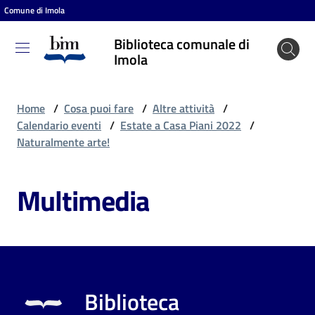
Comune di Imola
Vai al contenuto
Vai alla navigazione
Vai al footer
Biblioteca comunale di
Biblioteca
Imola
comunale
di Imola
Home
/
Cosa puoi fare
/
Altre attività
/
Calendario eventi
/
Estate a Casa Piani 2022
/
Naturalmente arte!
Entra
Multimedia
Cosa
puoi
fare
Biblioteca
Scopri