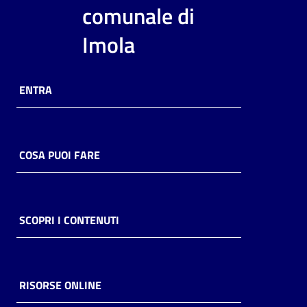
i
comunale di
contenuti
Imola
Risorse
ENTRA
online
COSA PUOI FARE
Casa
Piani
SCOPRI I CONTENUTI
Archivio
storico
RISORSE ONLINE
Decentrate