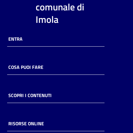
i
comunale di
contenuti
Imola
Risorse
ENTRA
online
COSA PUOI FARE
Casa
Piani
SCOPRI I CONTENUTI
Archivio
storico
RISORSE ONLINE
Decentrate