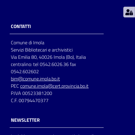
Patto
per
CONTATTI
la
lettura
Comune di Imola
Servizi Bibliotecari e archivistici
Via Emilia 80, 40026 Imola (Bo), Italia
Seguici
centralino: tel 0542.6026.36 fax
su
0542.602602
bim@comune.imola.bo.it
PEC
comune.imola@cert.provincia.bo.it
P.IVA 00523381200
C.F. 00794470377
NEWSLETTER