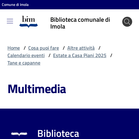
Comune di Imola
Vai al contenuto
Vai alla navigazione
Vai al footer
Biblioteca comunale di
Biblioteca
Imola
comunale
di Imola
Home
/
Cosa puoi fare
/
Altre attività
/
Calendario eventi
/
Estate a Casa Piani 2025
/
Tane e capanne
Entra
Multimedia
Cosa
puoi
fare
Biblioteca
Scopri