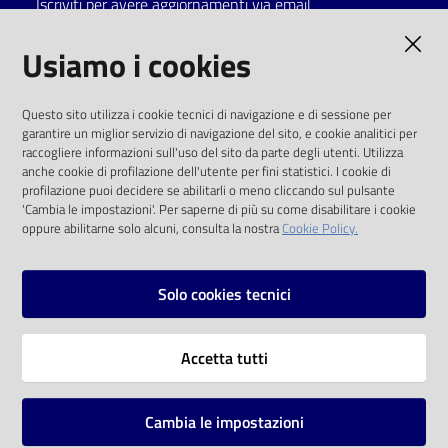
Iscriviti per avere aggiornamenti via email
Catalogo
AMMINISTRAZIONE TRASPARENTE
Usiamo i cookies
on line
I dati personali pubblicati sono riutilizzabili
Eventi
Questo sito utilizza i cookie tecnici di navigazione e di sessione per
solo alle condizioni previste dalla direttiva
garantire un miglior servizio di navigazione del sito, e cookie analitici per
comunitaria 2003/98/CE e dal d.lgs. 36/2006
raccogliere informazioni sull'uso del sito da parte degli utenti. Utilizza
Chiedi al
anche cookie di profilazione dell'utente per fini statistici. I cookie di
bibliotecario
SOCIAL
profilazione puoi decidere se abilitarli o meno cliccando sul pulsante
'Cambia le impostazioni'. Per saperne di più su come disabilitare i cookie
oppure abilitarne solo alcuni, consulta la nostra
Cookie Policy.
Avvisi
Facebook
Youtube
Instagram
Orari
Solo cookies tecnici
Vai alla pagina
Accetta tutti
Privacy
Note legali
Cambia le impostazioni