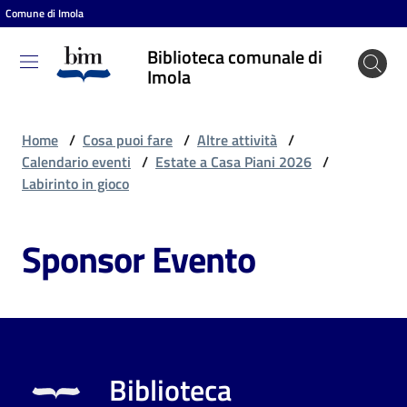
Comune di Imola
Vai al contenuto
Vai alla navigazione
Vai al footer
Biblioteca comunale di
Biblioteca
Imola
comunale
di Imola
Home
/
Cosa puoi fare
/
Altre attività
/
Calendario eventi
/
Estate a Casa Piani 2026
/
Labirinto in gioco
Entra
Sponsor Evento
Cosa
puoi
fare
Biblioteca
Scopri