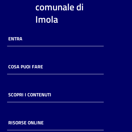
i
comunale di
contenuti
Imola
Risorse
ENTRA
online
COSA PUOI FARE
Casa
Piani
SCOPRI I CONTENUTI
Archivio
storico
RISORSE ONLINE
Decentrate