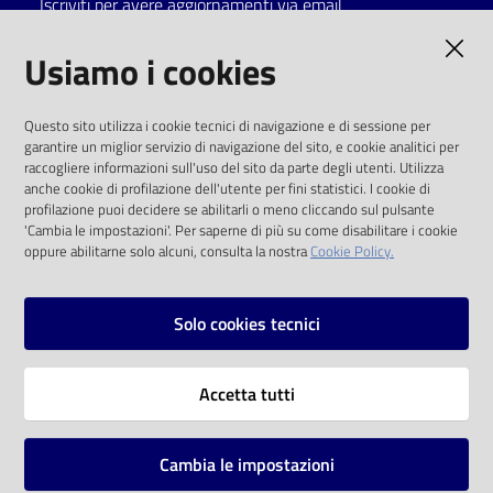
Iscriviti per avere aggiornamenti via email
Catalogo
AMMINISTRAZIONE TRASPARENTE
Usiamo i cookies
on line
I dati personali pubblicati sono riutilizzabili
Eventi
Questo sito utilizza i cookie tecnici di navigazione e di sessione per
solo alle condizioni previste dalla direttiva
garantire un miglior servizio di navigazione del sito, e cookie analitici per
comunitaria 2003/98/CE e dal d.lgs. 36/2006
raccogliere informazioni sull'uso del sito da parte degli utenti. Utilizza
Chiedi al
anche cookie di profilazione dell'utente per fini statistici. I cookie di
bibliotecario
SOCIAL
profilazione puoi decidere se abilitarli o meno cliccando sul pulsante
'Cambia le impostazioni'. Per saperne di più su come disabilitare i cookie
oppure abilitarne solo alcuni, consulta la nostra
Cookie Policy.
Avvisi
Facebook
Youtube
Instagram
Orari
Solo cookies tecnici
Vai alla pagina
Accetta tutti
Privacy
Note legali
Cambia le impostazioni