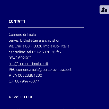
Patto
per
CONTATTI
la
lettura
Comune di Imola
Servizi Bibliotecari e archivistici
Via Emilia 80, 40026 Imola (Bo), Italia
Seguici
centralino: tel 0542.6026.36 fax
su
0542.602602
bim@comune.imola.bo.it
PEC
comune.imola@cert.provincia.bo.it
P.IVA 00523381200
C.F. 00794470377
NEWSLETTER