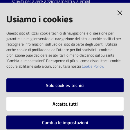
Iscriviti per avere aggiornamenti via email
Catalogo
AMMINISTRAZIONE TRASPARENTE
Usiamo i cookies
on line
I dati personali pubblicati sono riutilizzabili
Eventi
Questo sito utilizza i cookie tecnici di navigazione e di sessione per
solo alle condizioni previste dalla direttiva
garantire un miglior servizio di navigazione del sito, e cookie analitici per
comunitaria 2003/98/CE e dal d.lgs. 36/2006
raccogliere informazioni sull'uso del sito da parte degli utenti. Utilizza
Chiedi al
anche cookie di profilazione dell'utente per fini statistici. I cookie di
bibliotecario
SOCIAL
profilazione puoi decidere se abilitarli o meno cliccando sul pulsante
'Cambia le impostazioni'. Per saperne di più su come disabilitare i cookie
oppure abilitarne solo alcuni, consulta la nostra
Cookie Policy.
Avvisi
Facebook
Youtube
Instagram
Orari
Solo cookies tecnici
Vai alla pagina
Accetta tutti
Privacy
Note legali
Cambia le impostazioni