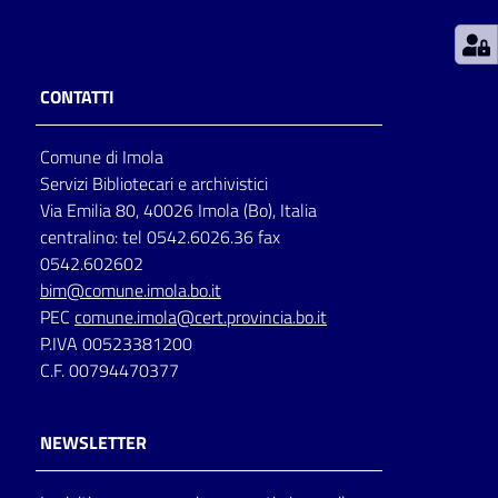
Patto
per
CONTATTI
la
lettura
Comune di Imola
Servizi Bibliotecari e archivistici
Via Emilia 80, 40026 Imola (Bo), Italia
Seguici
centralino: tel 0542.6026.36 fax
su
0542.602602
bim@comune.imola.bo.it
PEC
comune.imola@cert.provincia.bo.it
P.IVA 00523381200
C.F. 00794470377
NEWSLETTER