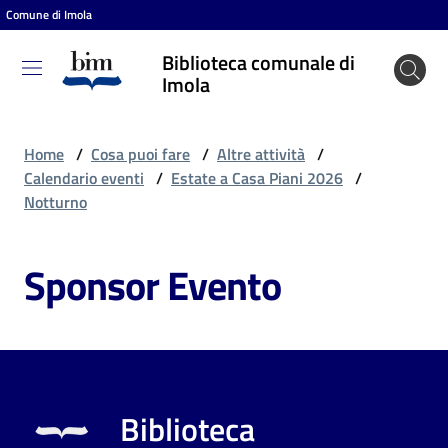
Comune di Imola
Vai al contenuto
Vai alla navigazione
Vai al footer
Biblioteca comunale di
Biblioteca
Imola
comunale
di Imola
Home
/
Cosa puoi fare
/
Altre attività
/
Calendario eventi
/
Estate a Casa Piani 2026
/
Notturno
Entra
Sponsor Evento
Cosa
puoi
fare
Biblioteca
Scopri