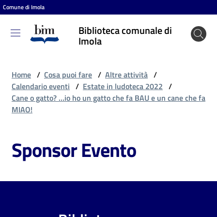
Comune di Imola
Vai al contenuto
Vai alla navigazione
Vai al footer
Biblioteca comunale di
Biblioteca
Imola
comunale
di Imola
Home
/
Cosa puoi fare
/
Altre attività
/
Calendario eventi
/
Estate in ludoteca 2022
/
Cane o gatto? …io ho un gatto che fa BAU e un cane che fa
Entra
MIAO!
Sponsor Evento
Cosa
puoi
fare
Scopri