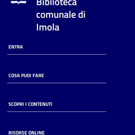
Biblioteca
i
contenuti
comunale di
Imola
Risorse
online
ENTRA
COSA PUOI FARE
Casa
Piani
SCOPRI I CONTENUTI
Archivio
storico
RISORSE ONLINE
Decentrate