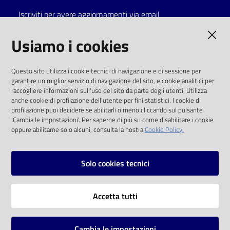
Iscriviti per avere aggiornamenti via email
Catalogo
on line
AMMINISTRAZIONE TRASPARENTE
Usiamo i cookies
Eventi
I dati personali pubblicati sono riutilizzabili
Questo sito utilizza i cookie tecnici di navigazione e di sessione per
solo alle condizioni previste dalla direttiva
garantire un miglior servizio di navigazione del sito, e cookie analitici per
Chiedi al
comunitaria 2003/98/CE e dal d.lgs. 36/2006
raccogliere informazioni sull'uso del sito da parte degli utenti. Utilizza
bibliotecario
anche cookie di profilazione dell'utente per fini statistici. I cookie di
SOCIAL
profilazione puoi decidere se abilitarli o meno cliccando sul pulsante
Avvisi
'Cambia le impostazioni'. Per saperne di più su come disabilitare i cookie
oppure abilitarne solo alcuni, consulta la nostra
Cookie Policy.
Facebook
Youtube
Instagram
Orari
Solo cookies tecnici
Vai alla pagina
Accetta tutti
Privacy
Note legali
Cambia le impostazioni