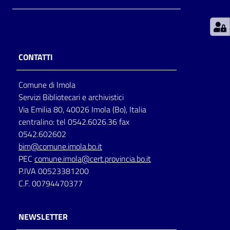
Patto
per
la
CONTATTI
lettura
Comune di Imola
Servizi Bibliotecari e archivistici
Seguici
Via Emilia 80, 40026 Imola (Bo), Italia
su
centralino: tel 0542.6026.36 fax
0542.602602
bim@comune.imola.bo.it
PEC
comune.imola@cert.provincia.bo.it
P.IVA 00523381200
C.F. 00794470377
NEWSLETTER