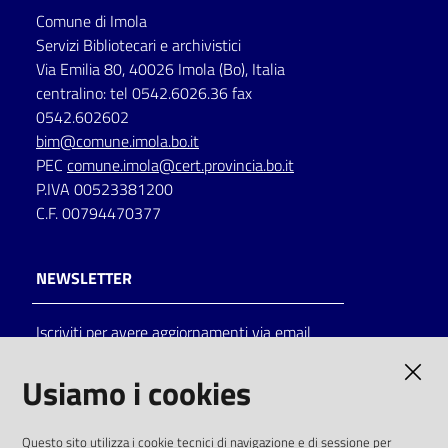
Comune di Imola
Servizi Bibliotecari e archivistici
Via Emilia 80, 40026 Imola (Bo), Italia
centralino: tel 0542.6026.36 fax
0542.602602
bim@comune.imola.bo.it
PEC
comune.imola@cert.provincia.bo.it
P.IVA 00523381200
C.F. 00794470377
NEWSLETTER
Iscriviti per avere aggiornamenti via email
AMMINISTRAZIONE TRASPARENTE
Usiamo i cookies
I dati personali pubblicati sono riutilizzabili
Questo sito utilizza i cookie tecnici di navigazione e di sessione per