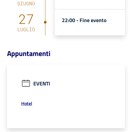
GIUGNO
Catalogo
27
on line
22:00 -
Fine evento
LUGLIO
Eventi
Chiedi al
Appuntamenti
bibliotecario
Avvisi
EVENTI
Orari
Hotel