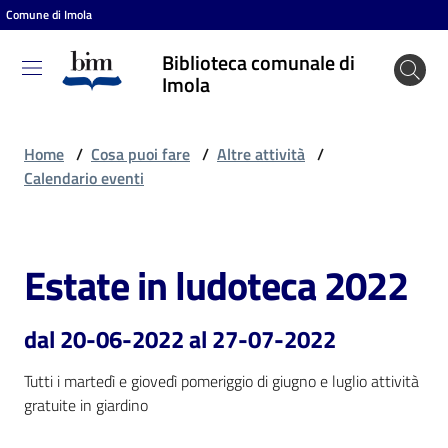
Comune di Imola
Vai al contenuto
Vai alla navigazione
Vai al footer
Biblioteca comunale di
Biblioteca
Imola
comunale
di Imola
Home
/
Cosa puoi fare
/
Altre attività
/
Calendario eventi
Entra
Estate in ludoteca 2022
Salta al contenuto
Cosa
puoi
dal 20-06-2022 al 27-07-2022
fare
Tutti i martedì e giovedì pomeriggio di giugno e luglio attività 
gratuite in giardino
Scopri