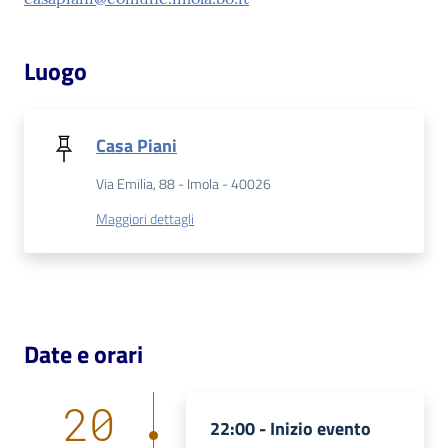
Patto
Luogo
per
la
lettura
Casa Piani
Via Emilia, 88 - Imola - 40026
Seguici
Maggiori dettagli
su
Date e orari
20
22:00 -
Inizio evento