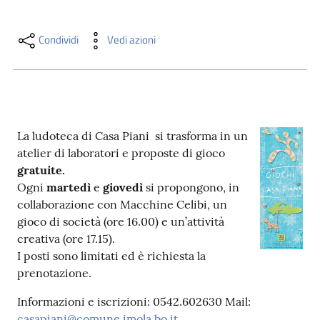
i
contenuti
Condividi
Vedi azioni
Risorse
online
La ludoteca di Casa Piani si trasforma in un
atelier di laboratori e proposte di gioco
gratuite.
Ogni
martedì
e
giovedì
si propongono, in
collaborazione con Macchine Celibi, un
Casa
gioco di società (ore 16.00) e un’attività
Piani
creativa (ore 17.15).
I posti sono limitati ed è richiesta la
Archivio
prenotazione.
storico
Informazioni e iscrizioni: 0542.602630 Mail:
Decentrate
casapiani@comune.imola.bo.it