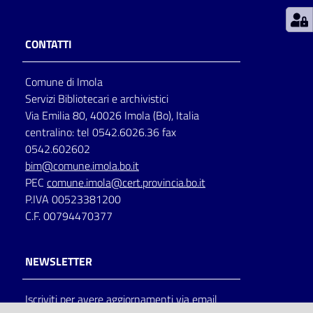
Patto
CONTATTI
per
la
Comune di Imola
lettura
Servizi Bibliotecari e archivistici
Via Emilia 80, 40026 Imola (Bo), Italia
centralino: tel 0542.6026.36 fax
Seguici
0542.602602
su
bim@comune.imola.bo.it
PEC
comune.imola@cert.provincia.bo.it
P.IVA 00523381200
C.F. 00794470377
NEWSLETTER
Iscriviti per avere aggiornamenti via email