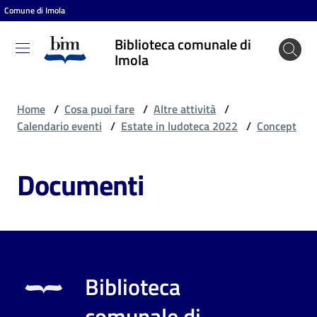
Comune di Imola
Vai al contenuto
Vai alla navigazione
Vai al footer
Biblioteca comunale di
Biblioteca
Imola
comunale
di Imola
Home
/
Cosa puoi fare
/
Altre attività
/
Calendario eventi
/
Estate in ludoteca 2022
/
Concept
Entra
Documenti
Cosa
puoi
fare
Biblioteca
Scopri
comunale di