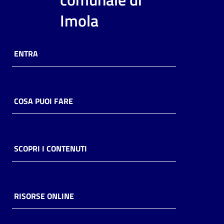
i
Imola
contenuti
ENTRA
Risorse
online
COSA PUOI FARE
Casa
SCOPRI I CONTENUTI
Piani
Archivio
storico
RISORSE ONLINE
Decentrate