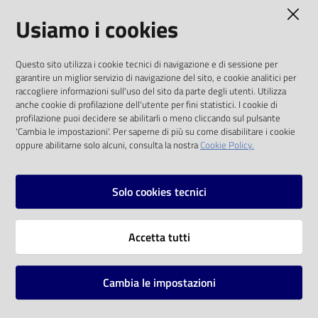
AMMINISTRAZIONE TRASPARENTE
Usiamo i cookies
Catalogo
on line
I dati personali pubblicati sono riutilizzabili
Questo sito utilizza i cookie tecnici di navigazione e di sessione per
solo alle condizioni previste dalla direttiva
Eventi
garantire un miglior servizio di navigazione del sito, e cookie analitici per
comunitaria 2003/98/CE e dal d.lgs. 36/2006
raccogliere informazioni sull'uso del sito da parte degli utenti. Utilizza
anche cookie di profilazione dell'utente per fini statistici. I cookie di
Chiedi al
SOCIAL
profilazione puoi decidere se abilitarli o meno cliccando sul pulsante
bibliotecario
'Cambia le impostazioni'. Per saperne di più su come disabilitare i cookie
oppure abilitarne solo alcuni, consulta la nostra
Cookie Policy.
Facebook
Youtube
Instagram
Avvisi
Solo cookies tecnici
Orari
Vai alla pagina
Accetta tutti
Privacy
Note legali
Cambia le impostazioni
Mappa del sito