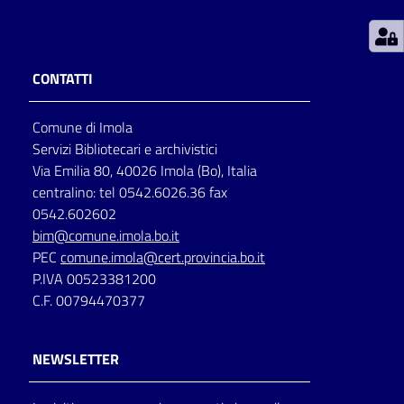
Patto
per
CONTATTI
la
lettura
Comune di Imola
Servizi Bibliotecari e archivistici
Via Emilia 80, 40026 Imola (Bo), Italia
Seguici
centralino: tel 0542.6026.36 fax
su
0542.602602
bim@comune.imola.bo.it
PEC
comune.imola@cert.provincia.bo.it
P.IVA 00523381200
C.F. 00794470377
NEWSLETTER