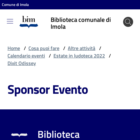
Comune di Imola
Vai al contenuto
Vai alla navigazione
Vai al footer
Biblioteca comunale di
Biblioteca
Imola
comunale
di Imola
Home
/
Cosa puoi fare
/
Altre attività
/
Calendario eventi
/
Estate in ludoteca 2022
/
Dixit Odissey
Entra
Sponsor Evento
Cosa
puoi
fare
Biblioteca
Scopri