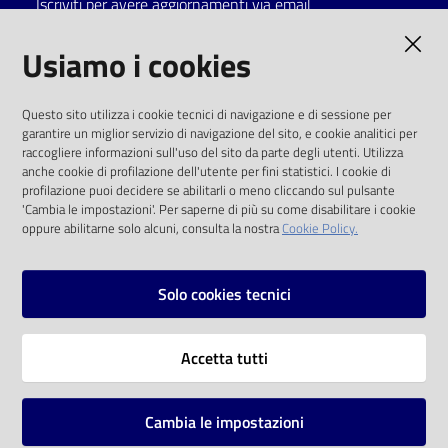
Iscriviti per avere aggiornamenti via email
Catalogo
AMMINISTRAZIONE TRASPARENTE
Usiamo i cookies
on line
I dati personali pubblicati sono riutilizzabili
Eventi
Questo sito utilizza i cookie tecnici di navigazione e di sessione per
solo alle condizioni previste dalla direttiva
garantire un miglior servizio di navigazione del sito, e cookie analitici per
comunitaria 2003/98/CE e dal d.lgs. 36/2006
raccogliere informazioni sull'uso del sito da parte degli utenti. Utilizza
Chiedi al
anche cookie di profilazione dell'utente per fini statistici. I cookie di
bibliotecario
SOCIAL
profilazione puoi decidere se abilitarli o meno cliccando sul pulsante
'Cambia le impostazioni'. Per saperne di più su come disabilitare i cookie
oppure abilitarne solo alcuni, consulta la nostra
Cookie Policy.
Avvisi
Facebook
Youtube
Instagram
Orari
Solo cookies tecnici
Vai alla pagina
Accetta tutti
Privacy
Note legali
Cambia le impostazioni