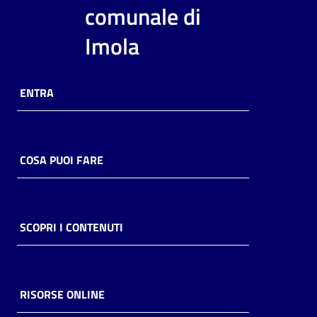
i
comunale di
contenuti
Imola
Risorse
ENTRA
online
COSA PUOI FARE
Casa
Piani
SCOPRI I CONTENUTI
Archivio
storico
RISORSE ONLINE
Decentrate