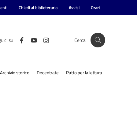
enti
Chiedi al bibliotecario
Avvisi
Orari
uici su
Cerca
Archivio storico
Decentrate
Patto per la lettura