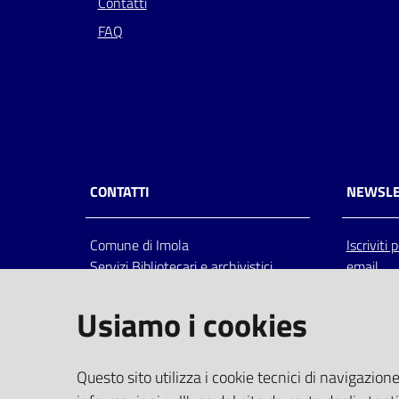
Contatti
FAQ
CONTATTI
NEWSLE
Comune di Imola
Iscriviti
Servizi Bibliotecari e archivistici
email
Via Emilia 80, 40026 Imola (Bo),
Italia
Usiamo i cookies
centralino: tel 0542.6026.36 fax
0542.602602
bim@comune.imola.bo.it
Questo sito utilizza i cookie tecnici di navigazione
PEC