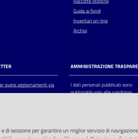
Raccolte storiche
Guida ai fondi
Inventari on-line
Archivi
TTER
AMMINISTRAZIONE TRASPAR
 per avere aggiornamenti via
I dati personali pubblicati sono
riutilizzabili solo alle condizioni
previste dalla direttiva comunitar
2003/98/CE e dal d.lgs. 36/200
 e di sessione per garantire un miglior servizio di navigazione 