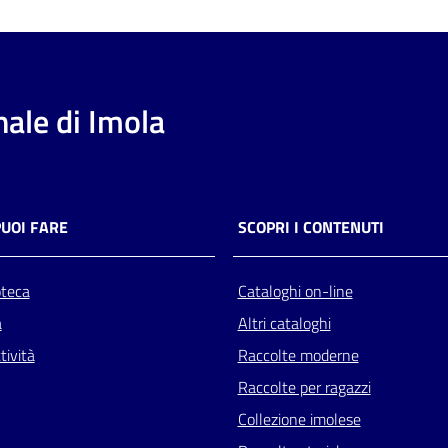
ale di Imola
PUOI FARE
SCOPRI I CONTENUTI
oteca
Cataloghi on-line
a
Altri cataloghi
tività
Raccolte moderne
Raccolte per ragazzi
Collezione imolese