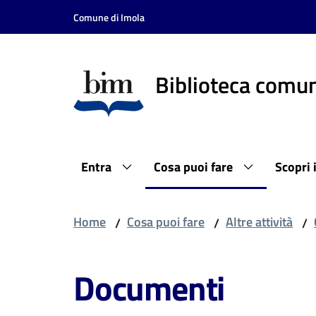
Vai al contenuto
Vai alla navigazione
Vai al footer
Comune di Imola
Biblioteca comun
Entra
Cosa puoi fare
Scopri 
Home
Cosa puoi fare
Altre attività
/
/
/
Documenti