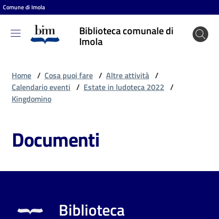
Comune di Imola
Vai al contenuto
Vai alla navigazione
Vai al footer
Biblioteca comunale di
Biblioteca
Imola
comunale
di Imola
Home
/
Cosa puoi fare
/
Altre attività
/
Calendario eventi
/
Estate in ludoteca 2022
/
Kingdomino
Entra
Documenti
Cosa
puoi
fare
Biblioteca
Scopri