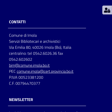
Patto
per
CONTATTI
la
lettura
Comune di Imola
Servizi Bibliotecari e archivistici
Via Emilia 80, 40026 Imola (Bo), Italia
Seguici
centralino: tel 0542.6026.36 fax
su
0542.602602
bim@comune.imola.bo.it
PEC
comune.imola@cert.provincia.bo.it
P.IVA 00523381200
C.F. 00794470377
NEWSLETTER