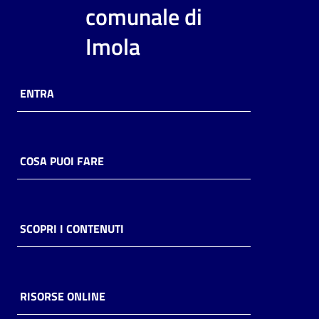
i
comunale di
contenuti
Imola
Risorse
ENTRA
online
COSA PUOI FARE
Casa
Piani
SCOPRI I CONTENUTI
Archivio
storico
RISORSE ONLINE
Decentrate