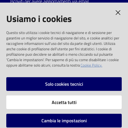
Iscriviti per avere aggiornamenti via email
Catalogo
AMMINISTRAZIONE TRASPARENTE
Usiamo i cookies
on line
I dati personali pubblicati sono riutilizzabili
Eventi
Questo sito utilizza i cookie tecnici di navigazione e di sessione per
solo alle condizioni previste dalla direttiva
garantire un miglior servizio di navigazione del sito, e cookie analitici per
comunitaria 2003/98/CE e dal d.lgs. 36/2006
raccogliere informazioni sull'uso del sito da parte degli utenti. Utilizza
Chiedi al
anche cookie di profilazione dell'utente per fini statistici. I cookie di
bibliotecario
SOCIAL
profilazione puoi decidere se abilitarli o meno cliccando sul pulsante
'Cambia le impostazioni'. Per saperne di più su come disabilitare i cookie
oppure abilitarne solo alcuni, consulta la nostra
Cookie Policy.
Avvisi
Facebook
Youtube
Instagram
Orari
Solo cookies tecnici
Vai alla pagina
Accetta tutti
Privacy
Note legali
Cambia le impostazioni