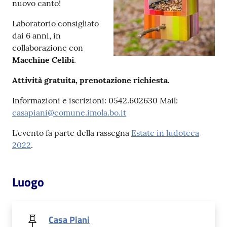
nuovo canto!
Laboratorio consigliato
Patto
dai 6 anni, in
per
collaborazione con
la
Macchine Celibi
.
lettura
Attività gratuita, prenotazione richiesta.
Informazioni e iscrizioni: 0542.602630 Mail:
Seguici
casapiani@comune.imola.bo.it
su
L'evento fa parte della rassegna
Estate in ludoteca
2022
.
Luogo
Casa Piani