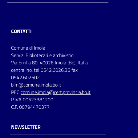
CONTATTI
Comune di Imola
Servizi Bibliotecari e archivistici
Via Emilia 80, 40026 Imola (Bo), Italia
centralino: tel 0542.6026.36 fax
0542.602602
bim@comune.imola.bo.it
PEC
comune.imola@cert.provincia.bo.it
P.IVA 00523381200
C.F. 00794470377
NEWSLETTER