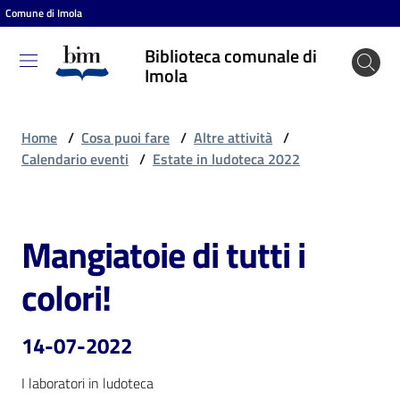
Comune di Imola
Vai al contenuto
Vai alla navigazione
Vai al footer
Biblioteca comunale di
Biblioteca
Imola
comunale
di Imola
Home
/
Cosa puoi fare
/
Altre attività
/
Calendario eventi
/
Estate in ludoteca 2022
Entra
Mangiatoie di tutti i
Salta al contenuto
Cosa
colori!
puoi
fare
14-07-2022
I laboratori in ludoteca
Scopri