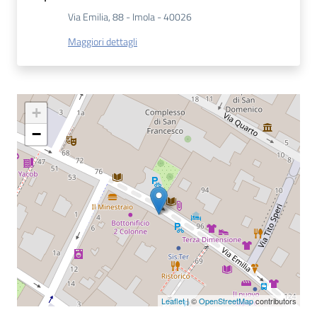
Via Emilia, 88 - Imola - 40026
Catalogo
Maggiori dettagli
on line
Eventi
+
Chiedi al
bibliotecario
−
Avvisi
Orari
Leaflet
| ©
OpenStreetMap
contributors