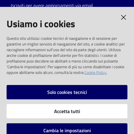
Iscriviti per avere aggiornamenti via email
AMMINISTRAZIONE TRASPARENTE
Usiamo i cookies
I dati personali pubblicati sono riutilizzabili
Questo sito utilizza i cookie tecnici di navigazione e di sessione per
solo alle condizioni previste dalla direttiva
garantire un miglior servizio di navigazione del sito, e cookie analitici per
comunitaria 2003/98/CE e dal d.lgs. 36/2006
raccogliere informazioni sull'uso del sito da parte degli utenti. Utilizza
anche cookie di profilazione dell'utente per fini statistici. I cookie di
SOCIAL
profilazione puoi decidere se abilitarli o meno cliccando sul pulsante
'Cambia le impostazioni'. Per saperne di più su come disabilitare i cookie
oppure abilitarne solo alcuni, consulta la nostra
Cookie Policy.
Facebook
Youtube
Instagram
Solo cookies tecnici
Vai alla pagina
Accetta tutti
Privacy
Note legali
Cambia le impostazioni