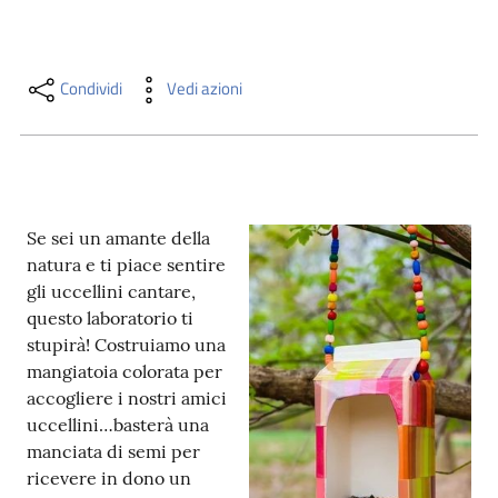
i
contenuti
Condividi
Vedi azioni
Risorse
online
Se sei un amante della
natura e ti piace sentire
gli uccellini cantare,
questo laboratorio ti
Casa
stupirà! Costruiamo una
Piani
mangiatoia colorata per
accogliere i nostri amici
Archivio
uccellini…basterà una
storico
manciata di semi per
ricevere in dono un
Decentrate