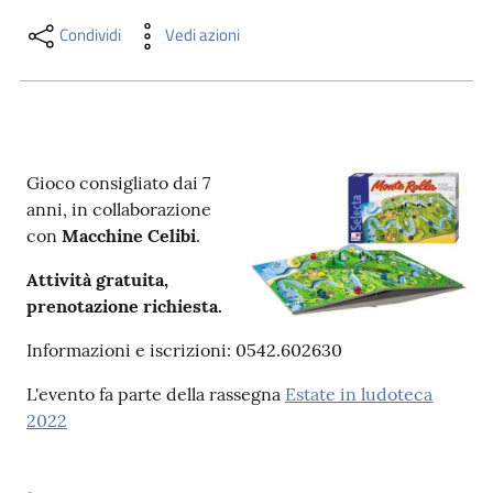
i
contenuti
Condividi
Vedi azioni
Risorse
online
Gioco consigliato dai 7
anni, in collaborazione
con
Macchine Celibi
.
Attività gratuita,
prenotazione richiesta.
Casa
Piani
Informazioni e iscrizioni: 0542.602630
L'evento fa parte della rassegna
Estate in ludoteca
Archivio
2022
storico
Decentrate