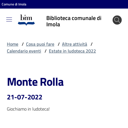
Comune di Imola
Vai al contenuto
Vai alla navigazione
Vai al footer
Biblioteca comunale di
Biblioteca
Imola
comunale
di Imola
Home
/
Cosa puoi fare
/
Altre attività
/
Calendario eventi
/
Estate in ludoteca 2022
Entra
Monte Rolla
Salta al contenuto
Cosa
puoi
21-07-2022
fare
Giochiamo in ludoteca!
Scopri