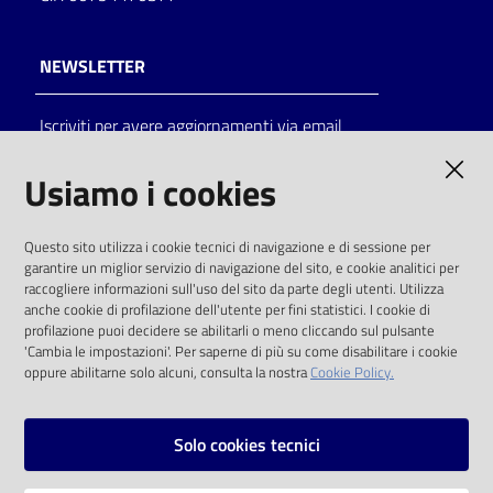
NEWSLETTER
Iscriviti per avere aggiornamenti via email
AMMINISTRAZIONE TRASPARENTE
Usiamo i cookies
I dati personali pubblicati sono riutilizzabili
Questo sito utilizza i cookie tecnici di navigazione e di sessione per
solo alle condizioni previste dalla direttiva
garantire un miglior servizio di navigazione del sito, e cookie analitici per
comunitaria 2003/98/CE e dal d.lgs. 36/2006
raccogliere informazioni sull'uso del sito da parte degli utenti. Utilizza
anche cookie di profilazione dell'utente per fini statistici. I cookie di
SOCIAL
profilazione puoi decidere se abilitarli o meno cliccando sul pulsante
'Cambia le impostazioni'. Per saperne di più su come disabilitare i cookie
oppure abilitarne solo alcuni, consulta la nostra
Cookie Policy.
Facebook
Youtube
Instagram
Solo cookies tecnici