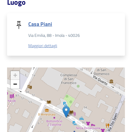
Luogo
Patto
per
Casa Piani
la
Via Emilia, 88 - Imola - 40026
lettura
Maggiori dettagli
Seguici
su
+
−