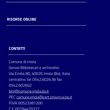
RISORSE ONLINE
CONTATTI
Comune di Imola
Servizi Bibliotecari e archivistici
Via Emilia 80, 40026 Imola (Bo), Italia
centralino: tel 0542.6026.36 fax
0542.602602
bim@comune.imola.bo.it
PEC
comune.imola@cert.provincia.bo.it
P.IVA 00523381200
C.F. 00794470377