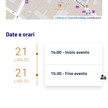
Catalogo
on line
Leaflet
| ©
OpenStreetMap
contributors
Eventi
Date e orari
Chiedi al
bibliotecario
21
14:00 -
Inizio evento
Avvisi
LUGLIO
21
Orari
15:30 -
Fine evento
LUGLIO