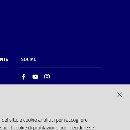
ENTE
SOCIAL
Facebook
Youtube
Instagram
ia
6
del sito, e cookie analitici per raccogliere
stici. I cookie di profilazione puoi decidere se