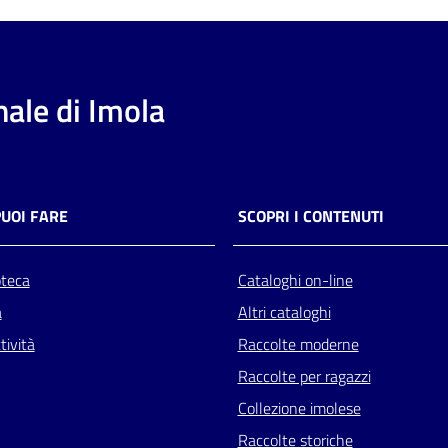
ale di Imola
PUOI FARE
SCOPRI I CONTENUTI
oteca
Cataloghi on-line
a
Altri cataloghi
tività
Raccolte moderne
Raccolte per ragazzi
Collezione imolese
Raccolte storiche