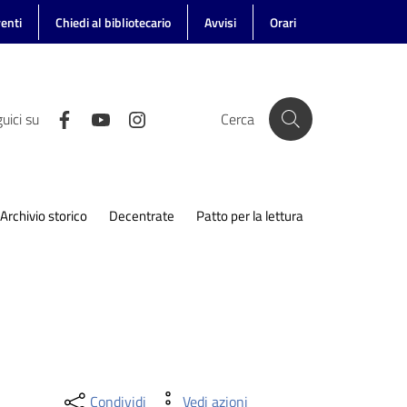
enti
Chiedi al bibliotecario
Avvisi
Orari
uici su
Cerca
Archivio storico
Decentrate
Patto per la lettura
Condividi
Vedi azioni