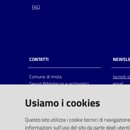
FAQ
CONTATTI
NEWSLE
Comune di Imola
Iscriviti
Servizi Bibliotecari e archivistici
email
Via Emilia 80, 40026 Imola (Bo),
Italia
Usiamo i cookies
centralino: tel 0542.6026.36 fax
0542.602602
bim@comune.imola.bo.it
Questo sito utilizza i cookie tecnici di navigazione
PEC
informazioni sull'uso del sito da parte degli utenti