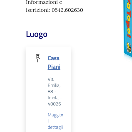
Informazioni e
iscrizioni: 0542.602630
Luogo
Casa
Piani
Via
Emilia,
88 -
Imola -
40026
Maggior
i
dettagli