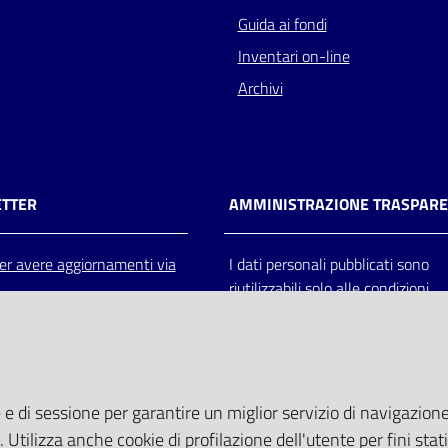
Guida ai fondi
Inventari on-line
Archivi
TTER
AMMINISTRAZIONE TRASPAR
 per avere aggiornamenti via
I dati personali pubblicati sono
riutilizzabili solo alle condizioni
previste dalla direttiva comunitar
2003/98/CE e dal d.lgs. 36/200
 e di sessione per garantire un miglior servizio di navigazione 
. Utilizza anche cookie di profilazione dell'utente per fini stati