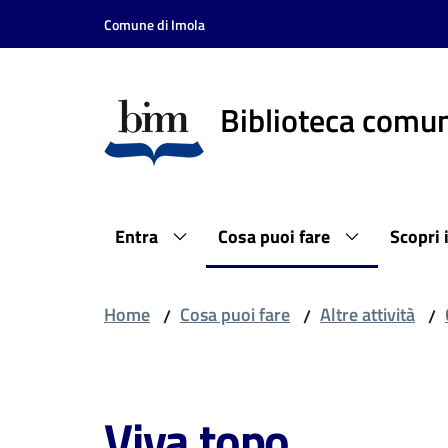
Vai al contenuto
Vai alla navigazione
Vai al footer
Comune di Imola
Biblioteca comun
Entra
Cosa puoi fare
Scopri 
Home
Cosa puoi fare
Altre attività
/
/
/
Salta al contenuto
Viva topo