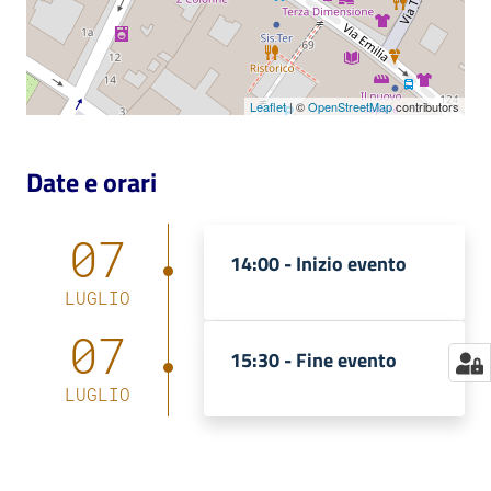
Catalogo
on line
Leaflet
| ©
OpenStreetMap
contributors
Eventi
Date e orari
Chiedi al
bibliotecario
07
Avvisi
14:00 -
Inizio evento
LUGLIO
Orari
07
15:30 -
Fine evento
LUGLIO