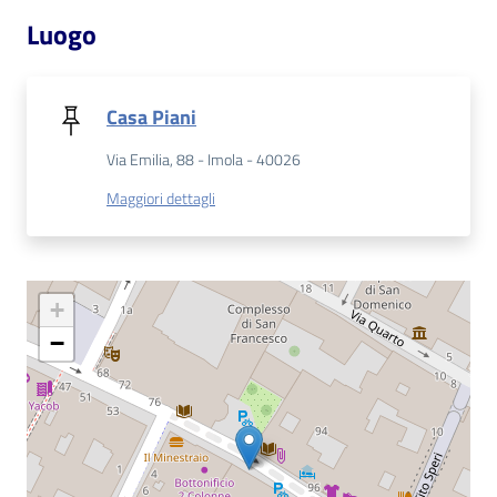
Luogo
Patto
per
la
Casa Piani
lettura
Via Emilia, 88 - Imola - 40026
Maggiori dettagli
Seguici
su
+
−