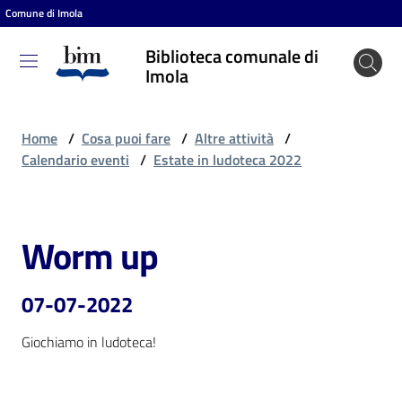
Comune di Imola
Vai al contenuto
Vai alla navigazione
Vai al footer
Biblioteca comunale di
Biblioteca
Imola
comunale
di Imola
Home
/
Cosa puoi fare
/
Altre attività
/
Calendario eventi
/
Estate in ludoteca 2022
Entra
Worm up
Salta al contenuto
Cosa
puoi
07-07-2022
fare
Giochiamo in ludoteca!
Scopri