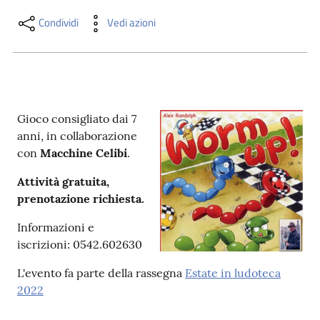
i
contenuti
Condividi
Vedi azioni
Risorse
online
Gioco consigliato dai 7
anni, in collaborazione
con
Macchine Celibi
.
Attività gratuita,
prenotazione richiesta.
Casa
Piani
Informazioni e
iscrizioni: 0542.602630
Archivio
L'evento fa parte della rassegna
Estate in ludoteca
storico
2022
Decentrate