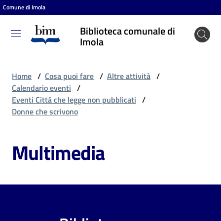
Comune di Imola
Vai al contenuto
Vai alla navigazione
Vai al footer
Biblioteca comunale di
Biblioteca
Imola
comunale
di Imola
Home
/
Cosa puoi fare
/
Altre attività
/
Calendario eventi
/
Eventi Città che legge non pubblicati
/
Entra
Donne che scrivono
Multimedia
Cosa
puoi
fare
Scopri