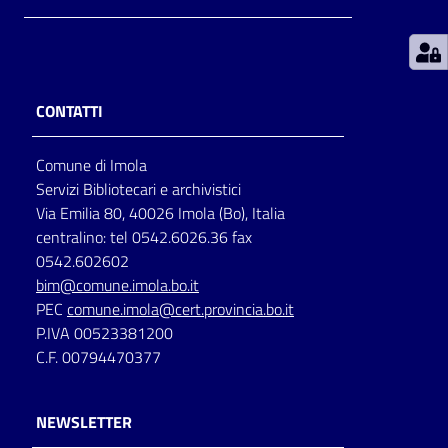
Patto
per
la
CONTATTI
lettura
Comune di Imola
Servizi Bibliotecari e archivistici
Seguici
Via Emilia 80, 40026 Imola (Bo), Italia
su
centralino: tel 0542.6026.36 fax
0542.602602
bim@comune.imola.bo.it
PEC
comune.imola@cert.provincia.bo.it
P.IVA 00523381200
C.F. 00794470377
NEWSLETTER