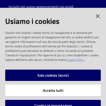
Iscriviti per avere aggiornamenti via email
Catalogo
on line
AMMINISTRAZIONE TRASPARENTE
Usiamo i cookies
Eventi
I dati personali pubblicati sono riutilizzabili
Questo sito utilizza i cookie tecnici di navigazione e di sessione per
solo alle condizioni previste dalla direttiva
garantire un miglior servizio di navigazione del sito, e cookie analitici per
Chiedi al
comunitaria 2003/98/CE e dal d.lgs. 36/2006
raccogliere informazioni sull'uso del sito da parte degli utenti. Utilizza
bibliotecario
anche cookie di profilazione dell'utente per fini statistici. I cookie di
SOCIAL
profilazione puoi decidere se abilitarli o meno cliccando sul pulsante
Avvisi
'Cambia le impostazioni'. Per saperne di più su come disabilitare i cookie
oppure abilitarne solo alcuni, consulta la nostra
Cookie Policy.
Facebook
Youtube
Instagram
Orari
Solo cookies tecnici
Vai alla pagina
Accetta tutti
Privacy
Note legali
Cambia le impostazioni