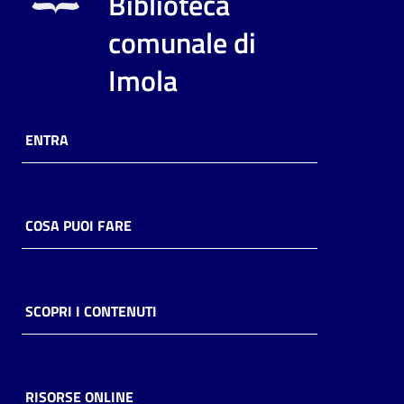
Biblioteca
i
contenuti
comunale di
Imola
Risorse
online
ENTRA
COSA PUOI FARE
Casa
Piani
SCOPRI I CONTENUTI
Archivio
storico
RISORSE ONLINE
Decentrate