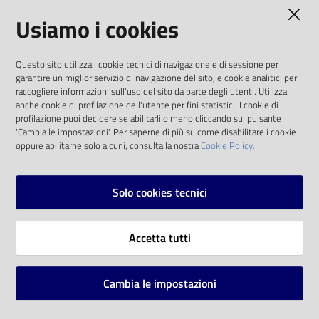
AMMINISTRAZIONE TRASPARENTE
Usiamo i cookies
Catalogo
on line
I dati personali pubblicati sono riutilizzabili
Questo sito utilizza i cookie tecnici di navigazione e di sessione per
solo alle condizioni previste dalla direttiva
Eventi
garantire un miglior servizio di navigazione del sito, e cookie analitici per
comunitaria 2003/98/CE e dal d.lgs. 36/2006
raccogliere informazioni sull'uso del sito da parte degli utenti. Utilizza
anche cookie di profilazione dell'utente per fini statistici. I cookie di
Chiedi al
SOCIAL
profilazione puoi decidere se abilitarli o meno cliccando sul pulsante
bibliotecario
'Cambia le impostazioni'. Per saperne di più su come disabilitare i cookie
oppure abilitarne solo alcuni, consulta la nostra
Cookie Policy.
Facebook
Youtube
Instagram
Avvisi
Solo cookies tecnici
Orari
Vai alla pagina
Accetta tutti
Privacy
Note legali
Cambia le impostazioni
Mappa del sito