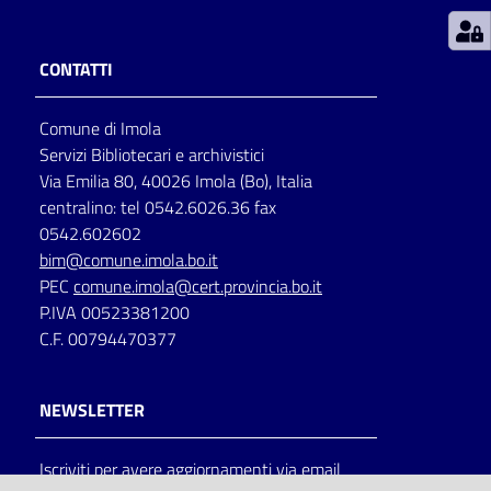
Patto
CONTATTI
per
la
Comune di Imola
lettura
Servizi Bibliotecari e archivistici
Via Emilia 80, 40026 Imola (Bo), Italia
centralino: tel 0542.6026.36 fax
Seguici
0542.602602
su
bim@comune.imola.bo.it
PEC
comune.imola@cert.provincia.bo.it
P.IVA 00523381200
C.F. 00794470377
NEWSLETTER
Iscriviti per avere aggiornamenti via email