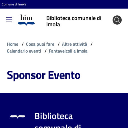
Comune di Imola
Vai al contenuto
Vai alla navigazione
Vai al footer
Biblioteca comunale di
Biblioteca
Imola
comunale
di Imola
Home
/
Cosa puoi fare
/
Altre attività
/
Calendario eventi
/
Fantaveicoli a Imola
Entra
Sponsor Evento
Cosa
puoi
fare
Biblioteca
Scopri
comunale di