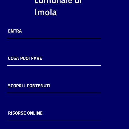
i
Imola
contenuti
ENTRA
Risorse
online
COSA PUOI FARE
Casa
SCOPRI I CONTENUTI
Piani
Archivio
storico
RISORSE ONLINE
Decentrate