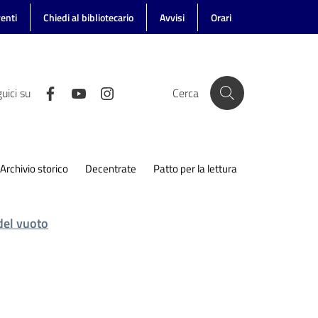
enti
Chiedi al bibliotecario
Avvisi
Orari
uici su
Cerca
Archivio storico
Decentrate
Patto per la lettura
del vuoto