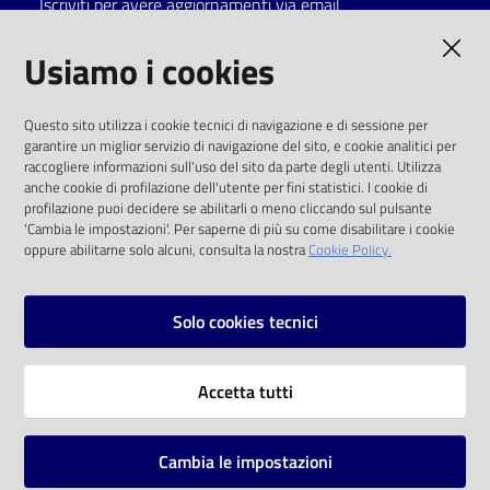
Iscriviti per avere aggiornamenti via email
Catalogo
AMMINISTRAZIONE TRASPARENTE
Usiamo i cookies
on line
I dati personali pubblicati sono riutilizzabili
Eventi
Questo sito utilizza i cookie tecnici di navigazione e di sessione per
solo alle condizioni previste dalla direttiva
garantire un miglior servizio di navigazione del sito, e cookie analitici per
comunitaria 2003/98/CE e dal d.lgs. 36/2006
raccogliere informazioni sull'uso del sito da parte degli utenti. Utilizza
Chiedi al
anche cookie di profilazione dell'utente per fini statistici. I cookie di
bibliotecario
SOCIAL
profilazione puoi decidere se abilitarli o meno cliccando sul pulsante
'Cambia le impostazioni'. Per saperne di più su come disabilitare i cookie
oppure abilitarne solo alcuni, consulta la nostra
Cookie Policy.
Avvisi
Facebook
Youtube
Instagram
Orari
Solo cookies tecnici
Vai alla pagina
Accetta tutti
Privacy
Note legali
Cambia le impostazioni