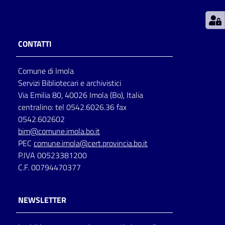
Patto
per
CONTATTI
la
lettura
Comune di Imola
Servizi Bibliotecari e archivistici
Via Emilia 80, 40026 Imola (Bo), Italia
Seguici
centralino: tel 0542.6026.36 fax
su
0542.602602
bim@comune.imola.bo.it
PEC
comune.imola@cert.provincia.bo.it
P.IVA 00523381200
C.F. 00794470377
NEWSLETTER