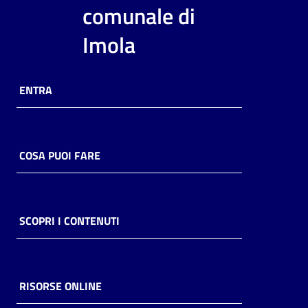
i
comunale di
contenuti
Imola
Risorse
ENTRA
online
COSA PUOI FARE
Casa
Piani
SCOPRI I CONTENUTI
Archivio
storico
RISORSE ONLINE
Decentrate