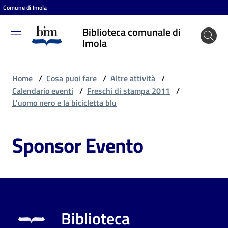
Comune di Imola
Vai al contenuto
Vai alla navigazione
Vai al footer
Biblioteca comunale di
Biblioteca
Imola
comunale
di Imola
Home
/
Cosa puoi fare
/
Altre attività
/
Calendario eventi
/
Freschi di stampa 2011
/
L'uomo nero e la bicicletta blu
Entra
Sponsor Evento
Cosa
puoi
fare
Biblioteca
Scopri