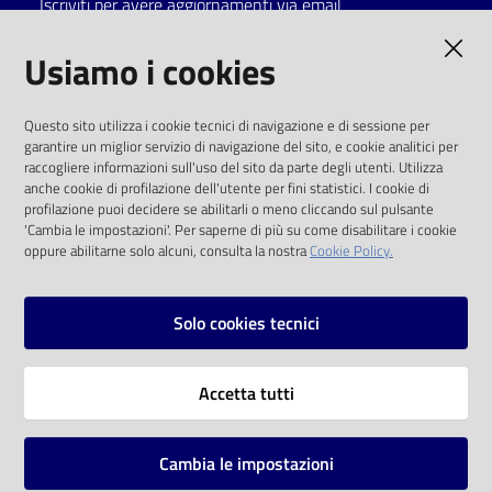
Iscriviti per avere aggiornamenti via email
Catalogo
AMMINISTRAZIONE TRASPARENTE
Usiamo i cookies
on line
I dati personali pubblicati sono riutilizzabili
Eventi
Questo sito utilizza i cookie tecnici di navigazione e di sessione per
solo alle condizioni previste dalla direttiva
garantire un miglior servizio di navigazione del sito, e cookie analitici per
comunitaria 2003/98/CE e dal d.lgs. 36/2006
raccogliere informazioni sull'uso del sito da parte degli utenti. Utilizza
Chiedi al
anche cookie di profilazione dell'utente per fini statistici. I cookie di
bibliotecario
SOCIAL
profilazione puoi decidere se abilitarli o meno cliccando sul pulsante
'Cambia le impostazioni'. Per saperne di più su come disabilitare i cookie
oppure abilitarne solo alcuni, consulta la nostra
Cookie Policy.
Avvisi
Facebook
Youtube
Instagram
Orari
Solo cookies tecnici
Vai alla pagina
Accetta tutti
Privacy
Note legali
Cambia le impostazioni