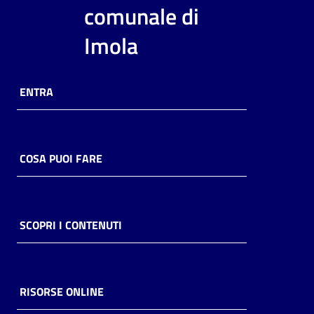
i
comunale di
contenuti
Imola
Risorse
ENTRA
online
COSA PUOI FARE
Casa
Piani
SCOPRI I CONTENUTI
Archivio
storico
RISORSE ONLINE
Decentrate