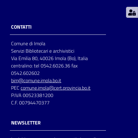
Patto
per
CONTATTI
la
lettura
Comune di Imola
Servizi Bibliotecari e archivistici
Via Emilia 80, 40026 Imola (Bo), Italia
Seguici
centralino: tel 0542.6026.36 fax
su
0542.602602
bim@comune.imola.bo.it
PEC
comune.imola@cert.provincia.bo.it
P.IVA 00523381200
C.F. 00794470377
NEWSLETTER