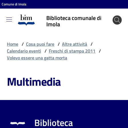
Comune di Imola
Vai al contenuto
Vai alla navigazione
Vai al footer
Biblioteca comunale di
Biblioteca
Imola
comunale
di Imola
Home
/
Cosa puoi fare
/
Altre attività
/
Calendario eventi
/
Freschi di stampa 2011
/
Volevo essere una gatta morta
Entra
Multimedia
Cosa
puoi
fare
Biblioteca
Scopri