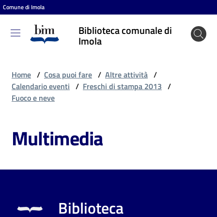
Comune di Imola
Vai al contenuto
Vai alla navigazione
Vai al footer
Biblioteca comunale di
Biblioteca
Imola
comunale
di Imola
Home
/
Cosa puoi fare
/
Altre attività
/
Calendario eventi
/
Freschi di stampa 2013
/
Fuoco e neve
Entra
Multimedia
Cosa
puoi
fare
Biblioteca
Scopri