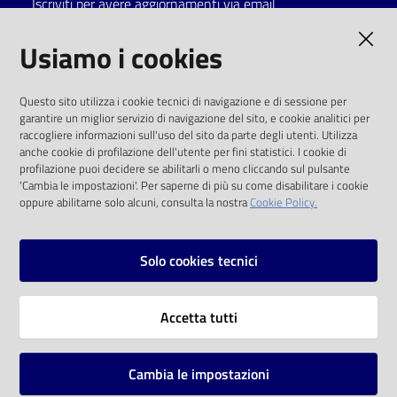
Iscriviti per avere aggiornamenti via email
Catalogo
AMMINISTRAZIONE TRASPARENTE
Usiamo i cookies
on line
I dati personali pubblicati sono riutilizzabili
Eventi
Questo sito utilizza i cookie tecnici di navigazione e di sessione per
solo alle condizioni previste dalla direttiva
garantire un miglior servizio di navigazione del sito, e cookie analitici per
comunitaria 2003/98/CE e dal d.lgs. 36/2006
raccogliere informazioni sull'uso del sito da parte degli utenti. Utilizza
Chiedi al
anche cookie di profilazione dell'utente per fini statistici. I cookie di
bibliotecario
SOCIAL
profilazione puoi decidere se abilitarli o meno cliccando sul pulsante
'Cambia le impostazioni'. Per saperne di più su come disabilitare i cookie
oppure abilitarne solo alcuni, consulta la nostra
Cookie Policy.
Avvisi
Facebook
Youtube
Instagram
Orari
Solo cookies tecnici
Vai alla pagina
Accetta tutti
Privacy
Note legali
Cambia le impostazioni