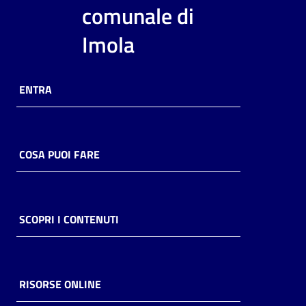
i
comunale di
contenuti
Imola
Risorse
ENTRA
online
COSA PUOI FARE
Casa
Piani
SCOPRI I CONTENUTI
Archivio
storico
RISORSE ONLINE
Decentrate