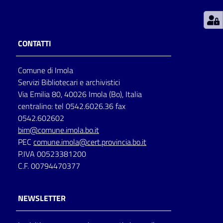
Patto
per
CONTATTI
la
lettura
Comune di Imola
Servizi Bibliotecari e archivistici
Via Emilia 80, 40026 Imola (Bo), Italia
Seguici
centralino: tel 0542.6026.36 fax
su
0542.602602
bim@comune.imola.bo.it
PEC
comune.imola@cert.provincia.bo.it
P.IVA 00523381200
C.F. 00794470377
NEWSLETTER