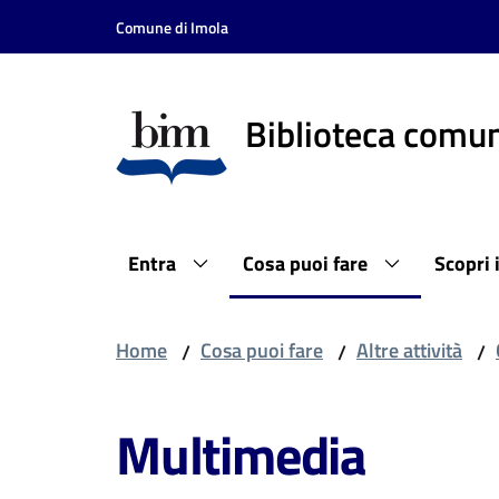
Vai al contenuto
Vai alla navigazione
Vai al footer
Comune di Imola
Biblioteca comun
Entra
Cosa puoi fare
Scopri 
Home
Cosa puoi fare
Altre attività
/
/
/
Multimedia