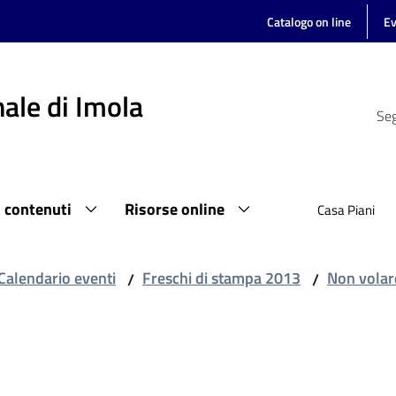
Catalogo on line
Ev
ale di Imola
Seg
i contenuti
Risorse online
Casa Piani
Calendario eventi
Freschi di stampa 2013
Non volar
/
/