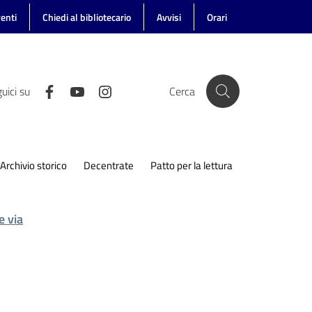
enti
Chiedi al bibliotecario
Avvisi
Orari
uici su
Cerca
Archivio storico
Decentrate
Patto per la lettura
e via