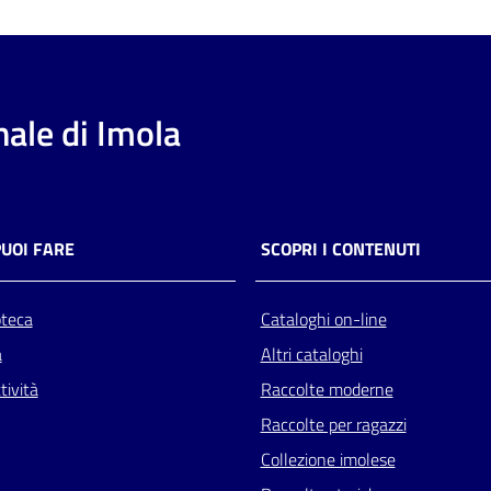
ale di Imola
PUOI FARE
SCOPRI I CONTENUTI
oteca
Cataloghi on-line
a
Altri cataloghi
tività
Raccolte moderne
Raccolte per ragazzi
Collezione imolese