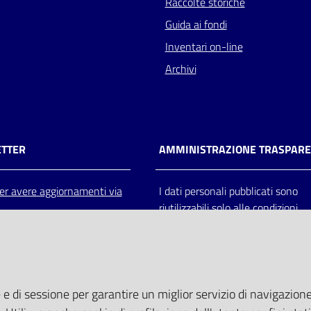
Raccolte storiche
Guida ai fondi
Inventari on-line
Archivi
TTER
AMMINISTRAZIONE TRASPAR
 per avere aggiornamenti via
I dati personali pubblicati sono
riutilizzabili solo alle condizioni
previste dalla direttiva comunitar
2003/98/CE e dal d.lgs. 36/200
 e di sessione per garantire un miglior servizio di navigazione 