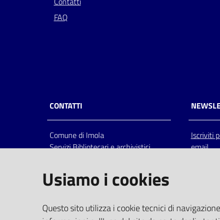
Contatti
FAQ
CONTATTI
NEWSLE
Comune di Imola
Iscriviti
Servizi Bibliotecari e archivistici
email
Via Emilia 80, 40026 Imola (Bo),
Italia
Usiamo i cookies
centralino: tel 0542.6026.36 fax
0542.602602
bim@comune.imola.bo.it
Questo sito utilizza i cookie tecnici di navigazione
PEC