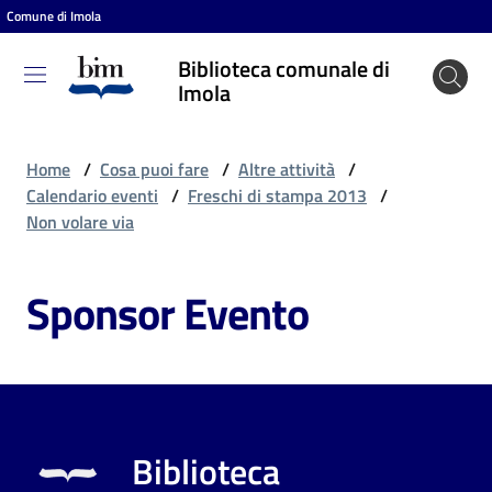
Comune di Imola
Vai al contenuto
Vai alla navigazione
Vai al footer
Biblioteca comunale di
Biblioteca
Imola
comunale
di Imola
Home
/
Cosa puoi fare
/
Altre attività
/
Calendario eventi
/
Freschi di stampa 2013
/
Non volare via
Entra
Sponsor Evento
Cosa
puoi
fare
Biblioteca
Scopri