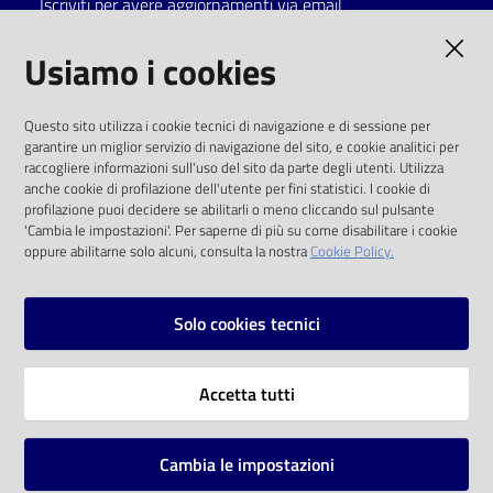
Iscriviti per avere aggiornamenti via email
Catalogo
AMMINISTRAZIONE TRASPARENTE
Usiamo i cookies
on line
I dati personali pubblicati sono riutilizzabili
Eventi
Questo sito utilizza i cookie tecnici di navigazione e di sessione per
solo alle condizioni previste dalla direttiva
garantire un miglior servizio di navigazione del sito, e cookie analitici per
comunitaria 2003/98/CE e dal d.lgs. 36/2006
raccogliere informazioni sull'uso del sito da parte degli utenti. Utilizza
Chiedi al
anche cookie di profilazione dell'utente per fini statistici. I cookie di
bibliotecario
SOCIAL
profilazione puoi decidere se abilitarli o meno cliccando sul pulsante
'Cambia le impostazioni'. Per saperne di più su come disabilitare i cookie
oppure abilitarne solo alcuni, consulta la nostra
Cookie Policy.
Avvisi
Facebook
Youtube
Instagram
Orari
Solo cookies tecnici
Vai alla pagina
Accetta tutti
Privacy
Note legali
Cambia le impostazioni