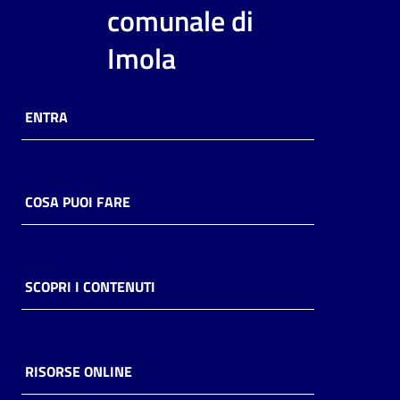
i
comunale di
contenuti
Imola
Risorse
ENTRA
online
COSA PUOI FARE
Casa
Piani
SCOPRI I CONTENUTI
Archivio
storico
RISORSE ONLINE
Decentrate