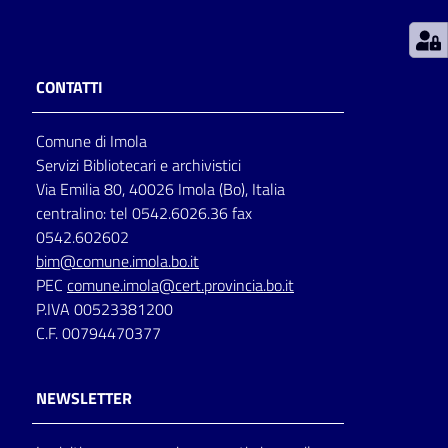
Patto
per
CONTATTI
la
lettura
Comune di Imola
Servizi Bibliotecari e archivistici
Via Emilia 80, 40026 Imola (Bo), Italia
Seguici
centralino: tel 0542.6026.36 fax
su
0542.602602
bim@comune.imola.bo.it
PEC
comune.imola@cert.provincia.bo.it
P.IVA 00523381200
C.F. 00794470377
NEWSLETTER