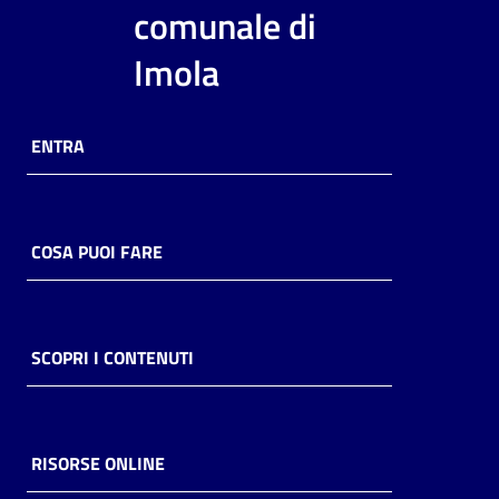
i
comunale di
contenuti
Imola
Risorse
ENTRA
online
COSA PUOI FARE
Casa
Piani
SCOPRI I CONTENUTI
Archivio
storico
RISORSE ONLINE
Decentrate