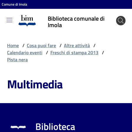
Comune di Imola
Vai al contenuto
Vai alla navigazione
Vai al footer
Biblioteca comunale di
Biblioteca
Imola
comunale
di Imola
Home
/
Cosa puoi fare
/
Altre attività
/
Calendario eventi
/
Freschi di stampa 2013
/
Pista nera
Entra
Multimedia
Cosa
puoi
fare
Biblioteca
Scopri