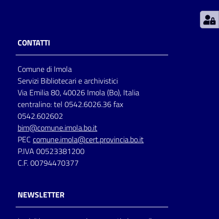
Patto
per
CONTATTI
la
lettura
Comune di Imola
Servizi Bibliotecari e archivistici
Via Emilia 80, 40026 Imola (Bo), Italia
Seguici
centralino: tel 0542.6026.36 fax
su
0542.602602
bim@comune.imola.bo.it
PEC
comune.imola@cert.provincia.bo.it
P.IVA 00523381200
C.F. 00794470377
NEWSLETTER