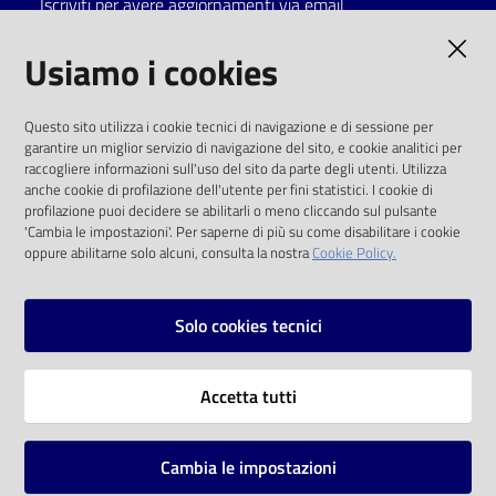
Iscriviti per avere aggiornamenti via email
Catalogo
AMMINISTRAZIONE TRASPARENTE
Usiamo i cookies
on line
I dati personali pubblicati sono riutilizzabili
Eventi
Questo sito utilizza i cookie tecnici di navigazione e di sessione per
solo alle condizioni previste dalla direttiva
garantire un miglior servizio di navigazione del sito, e cookie analitici per
comunitaria 2003/98/CE e dal d.lgs. 36/2006
raccogliere informazioni sull'uso del sito da parte degli utenti. Utilizza
Chiedi al
anche cookie di profilazione dell'utente per fini statistici. I cookie di
bibliotecario
SOCIAL
profilazione puoi decidere se abilitarli o meno cliccando sul pulsante
'Cambia le impostazioni'. Per saperne di più su come disabilitare i cookie
oppure abilitarne solo alcuni, consulta la nostra
Cookie Policy.
Avvisi
Facebook
Youtube
Instagram
Orari
Solo cookies tecnici
Vai alla pagina
Accetta tutti
Privacy
Note legali
Cambia le impostazioni