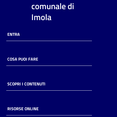
i
comunale di
contenuti
Imola
Risorse
ENTRA
online
COSA PUOI FARE
Casa
Piani
SCOPRI I CONTENUTI
Archivio
storico
RISORSE ONLINE
Decentrate