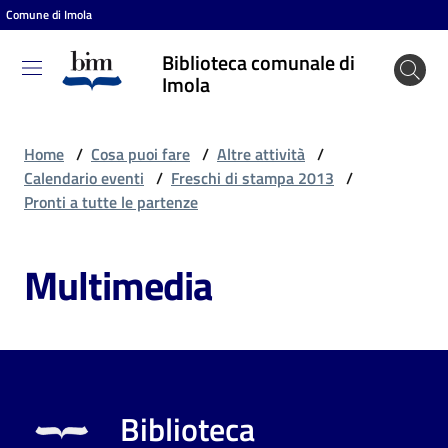
Comune di Imola
Vai al contenuto
Vai alla navigazione
Vai al footer
Biblioteca comunale di
Biblioteca
Imola
comunale
di Imola
Home
/
Cosa puoi fare
/
Altre attività
/
Calendario eventi
/
Freschi di stampa 2013
/
Pronti a tutte le partenze
Entra
Multimedia
Cosa
puoi
fare
Biblioteca
Scopri