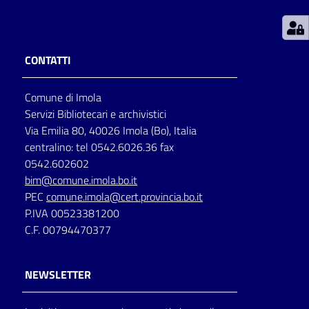
Patto
per
CONTATTI
la
lettura
Comune di Imola
Servizi Bibliotecari e archivistici
Via Emilia 80, 40026 Imola (Bo), Italia
Seguici
centralino: tel 0542.6026.36 fax
su
0542.602602
bim@comune.imola.bo.it
PEC
comune.imola@cert.provincia.bo.it
P.IVA 00523381200
C.F. 00794470377
NEWSLETTER