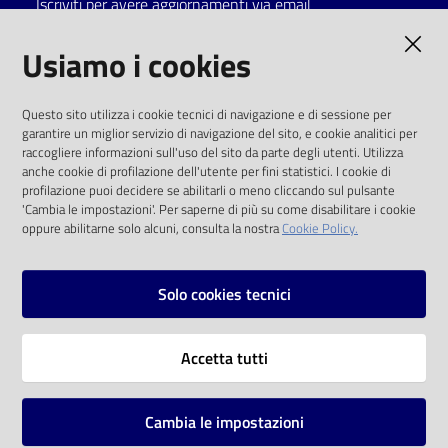
Iscriviti per avere aggiornamenti via email
Catalogo
AMMINISTRAZIONE TRASPARENTE
Usiamo i cookies
on line
I dati personali pubblicati sono riutilizzabili
Eventi
Questo sito utilizza i cookie tecnici di navigazione e di sessione per
solo alle condizioni previste dalla direttiva
garantire un miglior servizio di navigazione del sito, e cookie analitici per
comunitaria 2003/98/CE e dal d.lgs. 36/2006
raccogliere informazioni sull'uso del sito da parte degli utenti. Utilizza
Chiedi al
anche cookie di profilazione dell'utente per fini statistici. I cookie di
bibliotecario
SOCIAL
profilazione puoi decidere se abilitarli o meno cliccando sul pulsante
'Cambia le impostazioni'. Per saperne di più su come disabilitare i cookie
oppure abilitarne solo alcuni, consulta la nostra
Cookie Policy.
Avvisi
Facebook
Youtube
Instagram
Orari
Solo cookies tecnici
Vai alla pagina
Accetta tutti
Privacy
Note legali
Cambia le impostazioni