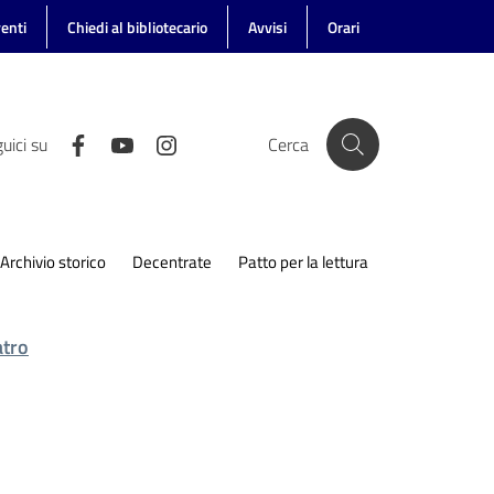
enti
Chiedi al bibliotecario
Avvisi
Orari
uici su
Cerca
Archivio storico
Decentrate
Patto per la lettura
atro