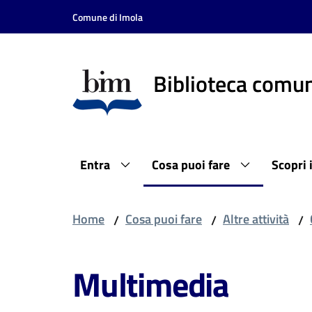
Vai al contenuto
Vai alla navigazione
Vai al footer
Comune di Imola
Biblioteca comun
Entra
Cosa puoi fare
Scopri 
Home
Cosa puoi fare
Altre attività
/
/
/
Multimedia