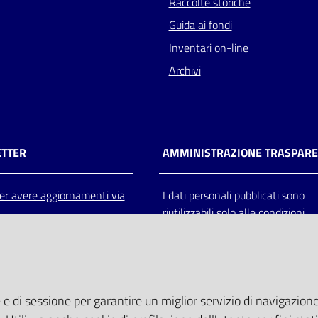
Raccolte storiche
Guida ai fondi
Inventari on-line
Archivi
TTER
AMMINISTRAZIONE TRASPAR
 per avere aggiornamenti via
I dati personali pubblicati sono
riutilizzabili solo alle condizioni
previste dalla direttiva comunitar
2003/98/CE e dal d.lgs. 36/200
 e di sessione per garantire un miglior servizio di navigazione 