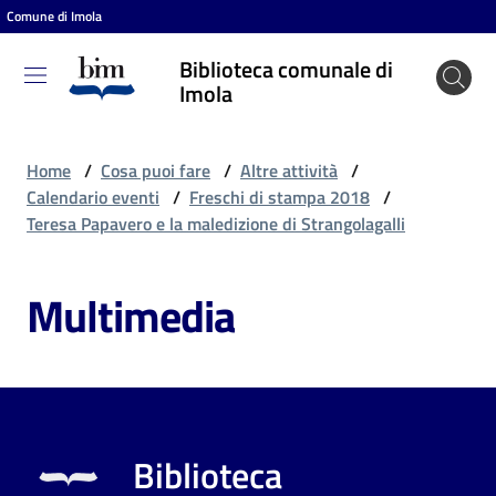
Comune di Imola
Vai al contenuto
Vai alla navigazione
Vai al footer
Biblioteca comunale di
Biblioteca
Imola
comunale
di Imola
Home
/
Cosa puoi fare
/
Altre attività
/
Calendario eventi
/
Freschi di stampa 2018
/
Teresa Papavero e la maledizione di Strangolagalli
Entra
Multimedia
Cosa
puoi
fare
Biblioteca
Scopri