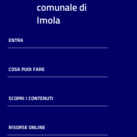
i
comunale di
contenuti
Imola
Risorse
ENTRA
online
COSA PUOI FARE
Casa
Piani
SCOPRI I CONTENUTI
Archivio
storico
RISORSE ONLINE
Decentrate