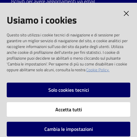
Iscriviti per avere aggiornamenti via email
Catalogo
AMMINISTRAZIONE TRASPARENTE
Usiamo i cookies
on line
I dati personali pubblicati sono riutilizzabili
Eventi
Questo sito utilizza i cookie tecnici di navigazione e di sessione per
solo alle condizioni previste dalla direttiva
garantire un miglior servizio di navigazione del sito, e cookie analitici per
comunitaria 2003/98/CE e dal d.lgs. 36/2006
raccogliere informazioni sull'uso del sito da parte degli utenti. Utilizza
Chiedi al
anche cookie di profilazione dell'utente per fini statistici. I cookie di
bibliotecario
SOCIAL
profilazione puoi decidere se abilitarli o meno cliccando sul pulsante
'Cambia le impostazioni'. Per saperne di più su come disabilitare i cookie
oppure abilitarne solo alcuni, consulta la nostra
Cookie Policy.
Avvisi
Facebook
Youtube
Instagram
Orari
Solo cookies tecnici
Vai alla pagina
Accetta tutti
Privacy
Note legali
Cambia le impostazioni