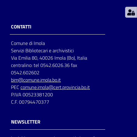
Patto
per
CONTATTI
la
lettura
Comune di Imola
Servizi Bibliotecari e archivistici
Via Emilia 80, 40026 Imola (Bo), Italia
Seguici
centralino: tel 0542.6026.36 fax
su
0542.602602
bim@comune.imola.bo.it
PEC
comune.imola@cert.provincia.bo.it
P.IVA 00523381200
C.F. 00794470377
NEWSLETTER