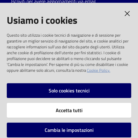
Iscriviti per avere aggiornamenti via email
Catalogo
AMMINISTRAZIONE TRASPARENTE
Usiamo i cookies
on line
I dati personali pubblicati sono riutilizzabili
Eventi
Questo sito utilizza i cookie tecnici di navigazione e di sessione per
solo alle condizioni previste dalla direttiva
garantire un miglior servizio di navigazione del sito, e cookie analitici per
comunitaria 2003/98/CE e dal d.lgs. 36/2006
raccogliere informazioni sull'uso del sito da parte degli utenti. Utilizza
Chiedi al
anche cookie di profilazione dell'utente per fini statistici. I cookie di
bibliotecario
SOCIAL
profilazione puoi decidere se abilitarli o meno cliccando sul pulsante
'Cambia le impostazioni'. Per saperne di più su come disabilitare i cookie
oppure abilitarne solo alcuni, consulta la nostra
Cookie Policy.
Avvisi
Facebook
Youtube
Instagram
Orari
Solo cookies tecnici
Vai alla pagina
Accetta tutti
Privacy
Note legali
Cambia le impostazioni