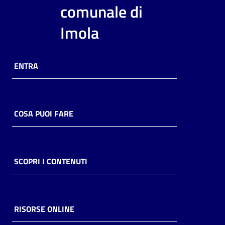
i
comunale di
contenuti
Imola
Risorse
ENTRA
online
COSA PUOI FARE
Casa
Piani
SCOPRI I CONTENUTI
Archivio
storico
RISORSE ONLINE
Decentrate