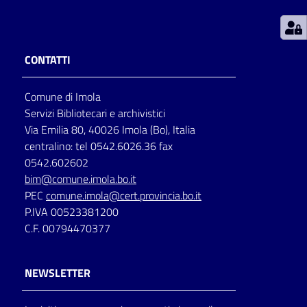
Patto
per
CONTATTI
la
lettura
Comune di Imola
Servizi Bibliotecari e archivistici
Via Emilia 80, 40026 Imola (Bo), Italia
Seguici
centralino: tel 0542.6026.36 fax
su
0542.602602
bim@comune.imola.bo.it
PEC
comune.imola@cert.provincia.bo.it
P.IVA 00523381200
C.F. 00794470377
NEWSLETTER