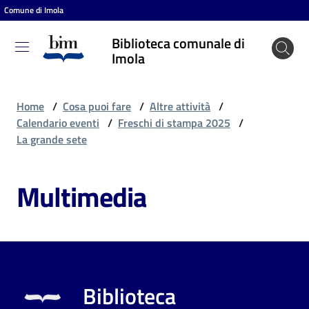
Comune di Imola
Vai al contenuto
Vai alla navigazione
Vai al footer
Biblioteca comunale di
Biblioteca
Imola
comunale
di Imola
Home
/
Cosa puoi fare
/
Altre attività
/
Calendario eventi
/
Freschi di stampa 2025
/
La grande sete
Entra
Multimedia
Cosa
puoi
fare
Biblioteca
Scopri