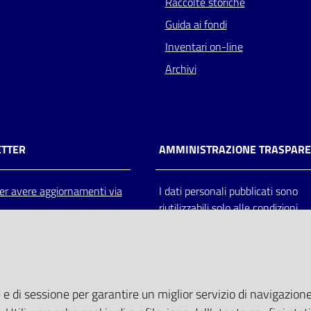
Raccolte storiche
Guida ai fondi
Inventari on-line
Archivi
TTER
AMMINISTRAZIONE TRASPAR
 per avere aggiornamenti via
I dati personali pubblicati sono
riutilizzabili solo alle condizioni
previste dalla direttiva comunitar
2003/98/CE e dal d.lgs. 36/200
 e di sessione per garantire un miglior servizio di navigazione 