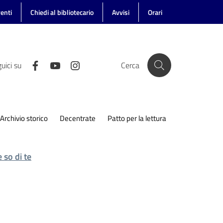
enti
Chiedi al bibliotecario
Avvisi
Orari
uici su
Cerca
Archivio storico
Decentrate
Patto per la lettura
 so di te