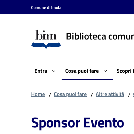
Vai al contenuto
Vai alla navigazione
Vai al footer
Comune di Imola
Biblioteca comun
Entra
Cosa puoi fare
Scopri 
Home
Cosa puoi fare
Altre attività
/
/
/
Sponsor Evento