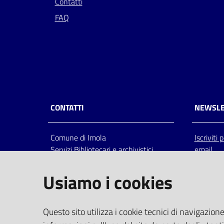
Contatti
FAQ
CONTATTI
NEWSLE
Comune di Imola
Iscriviti
Servizi Bibliotecari e archivistici
email
Via Emilia 80, 40026 Imola (Bo),
Italia
Usiamo i cookies
centralino: tel 0542.6026.36 fax
0542.602602
bim@comune.imola.bo.it
Questo sito utilizza i cookie tecnici di navigazione
PEC