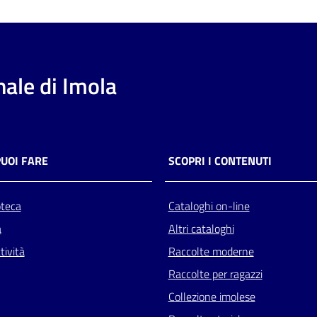
ale di Imola
PUOI FARE
SCOPRI I CONTENUTI
oteca
Cataloghi on-line
a
Altri cataloghi
tività
Raccolte moderne
Raccolte per ragazzi
Collezione imolese