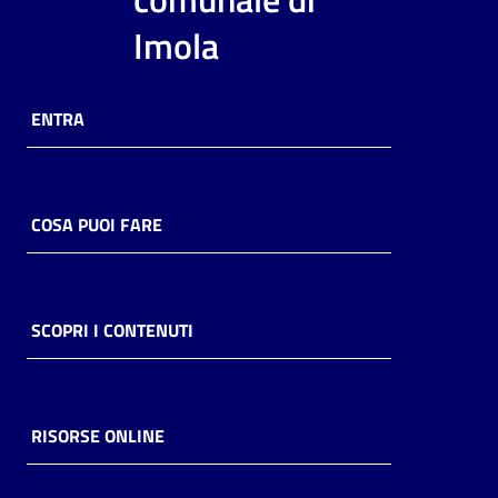
i
Imola
contenuti
ENTRA
Risorse
online
COSA PUOI FARE
Casa
SCOPRI I CONTENUTI
Piani
Archivio
storico
RISORSE ONLINE
Decentrate