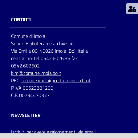
Patto
CONTATTI
per
la
Comune di Imola
lettura
Servizi Bibliotecari e archivistici
Via Emilia 80, 40026 Imola (Bo), Italia
centralino: tel 0542.6026.36 fax
Seguici
0542.602602
su
bim@comune.imola.bo.it
PEC
comune.imola@cert.provincia.bo.it
P.IVA 00523381200
C.F. 00794470377
NEWSLETTER
Iscriviti per avere aggiornamenti via email