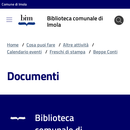
Comune di Imola
Vai al contenuto
Vai alla navigazione
Vai al footer
Biblioteca comunale di
Biblioteca
Imola
comunale
di Imola
Home
/
Cosa puoi fare
/
Altre attività
/
Calendario eventi
/
Freschi di stampa
/
Beppe Conti
Entra
Documenti
Cosa
puoi
fare
Biblioteca
Scopri
comunale di