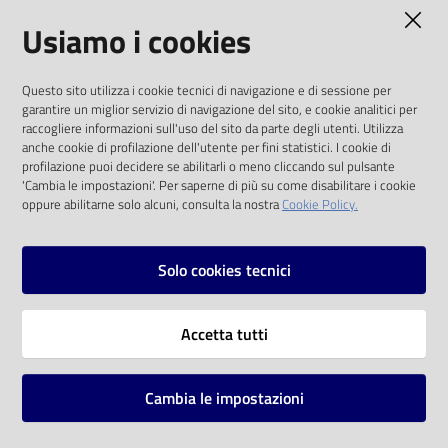
AMMINISTRAZIONE TRASPARENTE
Usiamo i cookies
Catalogo
on line
I dati personali pubblicati sono riutilizzabili
Questo sito utilizza i cookie tecnici di navigazione e di sessione per
solo alle condizioni previste dalla direttiva
Eventi
garantire un miglior servizio di navigazione del sito, e cookie analitici per
comunitaria 2003/98/CE e dal d.lgs. 36/2006
raccogliere informazioni sull'uso del sito da parte degli utenti. Utilizza
anche cookie di profilazione dell'utente per fini statistici. I cookie di
Chiedi al
SOCIAL
profilazione puoi decidere se abilitarli o meno cliccando sul pulsante
bibliotecario
'Cambia le impostazioni'. Per saperne di più su come disabilitare i cookie
oppure abilitarne solo alcuni, consulta la nostra
Cookie Policy.
Facebook
Youtube
Instagram
Avvisi
Solo cookies tecnici
Orari
Vai alla pagina
Accetta tutti
Privacy
Note legali
Cambia le impostazioni
Mappa del sito