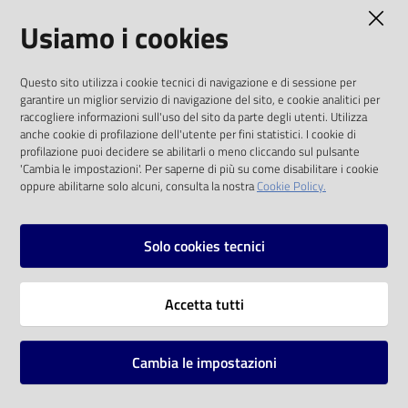
AMMINISTRAZIONE TRASPARENTE
Usiamo i cookies
Catalogo
on line
I dati personali pubblicati sono riutilizzabili
Questo sito utilizza i cookie tecnici di navigazione e di sessione per
solo alle condizioni previste dalla direttiva
Eventi
garantire un miglior servizio di navigazione del sito, e cookie analitici per
comunitaria 2003/98/CE e dal d.lgs. 36/2006
raccogliere informazioni sull'uso del sito da parte degli utenti. Utilizza
anche cookie di profilazione dell'utente per fini statistici. I cookie di
Chiedi al
SOCIAL
profilazione puoi decidere se abilitarli o meno cliccando sul pulsante
bibliotecario
'Cambia le impostazioni'. Per saperne di più su come disabilitare i cookie
oppure abilitarne solo alcuni, consulta la nostra
Cookie Policy.
Facebook
Youtube
Instagram
Avvisi
Solo cookies tecnici
Orari
Vai alla pagina
Accetta tutti
Privacy
Note legali
Cambia le impostazioni
Mappa del sito