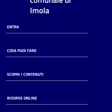
i
Imola
contenuti
ENTRA
Risorse
online
COSA PUOI FARE
Casa
SCOPRI I CONTENUTI
Piani
Archivio
storico
RISORSE ONLINE
Decentrate