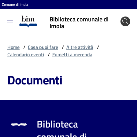
Comune di Imola
Vai al contenuto
Vai alla navigazione
Vai al footer
Biblioteca comunale di
Biblioteca
Imola
comunale
di Imola
Home
/
Cosa puoi fare
/
Altre attività
/
Calendario eventi
/
Fumetti a merenda
Entra
Documenti
Cosa
puoi
fare
Biblioteca
Scopri
comunale di