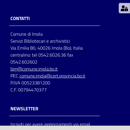
Patto
CONTATTI
per
la
Comune di Imola
lettura
Servizi Bibliotecari e archivistici
Via Emilia 80, 40026 Imola (Bo), Italia
centralino: tel 0542.6026.36 fax
Seguici
0542.602602
su
bim@comune.imola.bo.it
PEC
comune.imola@cert.provincia.bo.it
P.IVA 00523381200
C.F. 00794470377
NEWSLETTER
Iscriviti per avere aggiornamenti via email