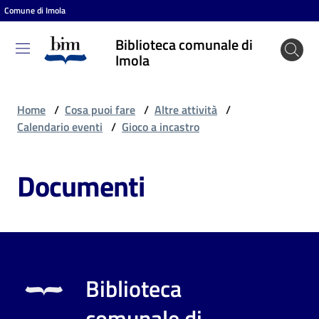
Comune di Imola
Vai al contenuto
Vai alla navigazione
Vai al footer
Biblioteca comunale di
Biblioteca
Imola
comunale
di Imola
Home
/
Cosa puoi fare
/
Altre attività
/
Calendario eventi
/
Gioco a incastro
Entra
Documenti
Cosa
puoi
fare
Biblioteca
Scopri
comunale di