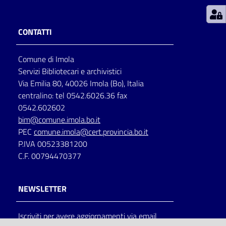
Patto
CONTATTI
per
la
Comune di Imola
lettura
Servizi Bibliotecari e archivistici
Via Emilia 80, 40026 Imola (Bo), Italia
centralino: tel 0542.6026.36 fax
Seguici
0542.602602
su
bim@comune.imola.bo.it
PEC
comune.imola@cert.provincia.bo.it
P.IVA 00523381200
C.F. 00794470377
NEWSLETTER
Iscriviti per avere aggiornamenti via email