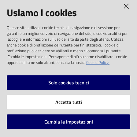
AMMINISTRAZIONE TRASPARENTE
Usiamo i cookies
Catalogo
on line
I dati personali pubblicati sono riutilizzabili
Questo sito utilizza i cookie tecnici di navigazione e di sessione per
solo alle condizioni previste dalla direttiva
Eventi
garantire un miglior servizio di navigazione del sito, e cookie analitici per
comunitaria 2003/98/CE e dal d.lgs. 36/2006
raccogliere informazioni sull'uso del sito da parte degli utenti. Utilizza
anche cookie di profilazione dell'utente per fini statistici. I cookie di
Chiedi al
SOCIAL
profilazione puoi decidere se abilitarli o meno cliccando sul pulsante
bibliotecario
'Cambia le impostazioni'. Per saperne di più su come disabilitare i cookie
oppure abilitarne solo alcuni, consulta la nostra
Cookie Policy.
Facebook
Youtube
Instagram
Avvisi
Solo cookies tecnici
Orari
Vai alla pagina
Accetta tutti
Privacy
Note legali
Cambia le impostazioni
Mappa del sito