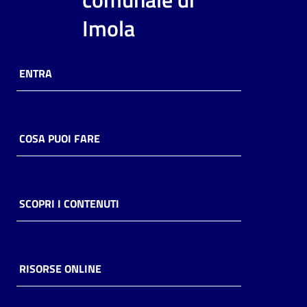
i
Imola
contenuti
ENTRA
Risorse
online
COSA PUOI FARE
Casa
SCOPRI I CONTENUTI
Piani
Archivio
storico
RISORSE ONLINE
Decentrate