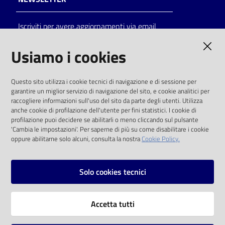
Catalogo
Iscriviti per avere aggiornamenti via email
on line
AMMINISTRAZIONE TRASPARENTE
Usiamo i cookies
Eventi
I dati personali pubblicati sono riutilizzabili
Chiedi al
Questo sito utilizza i cookie tecnici di navigazione e di sessione per
solo alle condizioni previste dalla direttiva
garantire un miglior servizio di navigazione del sito, e cookie analitici per
bibliotecario
comunitaria 2003/98/CE e dal d.lgs. 36/2006
raccogliere informazioni sull'uso del sito da parte degli utenti. Utilizza
anche cookie di profilazione dell'utente per fini statistici. I cookie di
Avvisi
SOCIAL
profilazione puoi decidere se abilitarli o meno cliccando sul pulsante
'Cambia le impostazioni'. Per saperne di più su come disabilitare i cookie
oppure abilitarne solo alcuni, consulta la nostra
Cookie Policy.
Orari
Facebook
Youtube
Instagram
Solo cookies tecnici
Vai alla pagina
Accetta tutti
Privacy