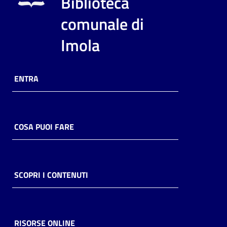
Biblioteca
i
contenuti
comunale di
Imola
Risorse
online
ENTRA
COSA PUOI FARE
Casa
Piani
SCOPRI I CONTENUTI
Archivio
storico
RISORSE ONLINE
Decentrate