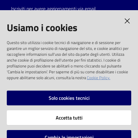
Iscriviti per avere aggiornamenti via email
Catalogo
on line
AMMINISTRAZIONE TRASPARENTE
Usiamo i cookies
Eventi
I dati personali pubblicati sono riutilizzabili
Questo sito utilizza i cookie tecnici di navigazione e di sessione per
solo alle condizioni previste dalla direttiva
garantire un miglior servizio di navigazione del sito, e cookie analitici per
Chiedi al
comunitaria 2003/98/CE e dal d.lgs. 36/2006
raccogliere informazioni sull'uso del sito da parte degli utenti. Utilizza
bibliotecario
anche cookie di profilazione dell'utente per fini statistici. I cookie di
SOCIAL
profilazione puoi decidere se abilitarli o meno cliccando sul pulsante
Avvisi
'Cambia le impostazioni'. Per saperne di più su come disabilitare i cookie
oppure abilitarne solo alcuni, consulta la nostra
Cookie Policy.
Facebook
Youtube
Instagram
Orari
Solo cookies tecnici
Vai alla pagina
Accetta tutti
Privacy
Note legali
Cambia le impostazioni