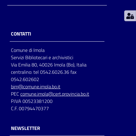
Patto
per
la
CONTATTI
lettura
Comune di Imola
Servizi Bibliotecari e archivistici
Seguici
Via Emilia 80, 40026 Imola (Bo), Italia
su
centralino: tel 0542.6026.36 fax
0542.602602
bim@comune.imola.bo.it
PEC
comune.imola@cert.provincia.bo.it
P.IVA 00523381200
C.F. 00794470377
NEWSLETTER