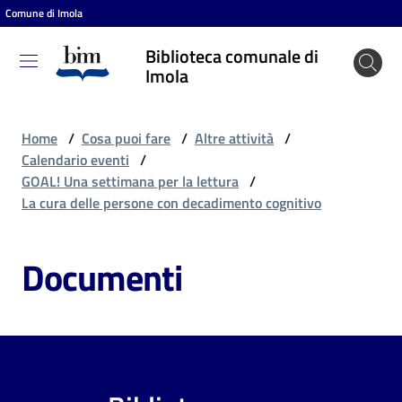
Comune di Imola
Vai al contenuto
Vai alla navigazione
Vai al footer
Biblioteca comunale di
Biblioteca
Imola
comunale
di Imola
Home
/
Cosa puoi fare
/
Altre attività
/
Calendario eventi
/
GOAL! Una settimana per la lettura
/
Entra
La cura delle persone con decadimento cognitivo
Documenti
Cosa
puoi
fare
Scopri