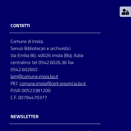
Patto
per
CONTATTI
la
lettura
Comune di Imola
Servizi Bibliotecari e archivistici
Via Emilia 80, 40026 Imola (Bo), Italia
Seguici
centralino: tel 0542.6026.36 fax
su
0542.602602
bim@comune.imola.bo.it
PEC
comune.imola@cert.provincia.bo.it
P.IVA 00523381200
C.F. 00794470377
NEWSLETTER