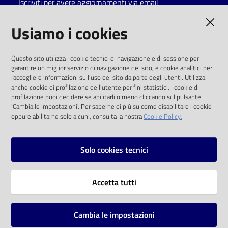
Iscriviti per avere aggiornamenti via email
Catalogo
AMMINISTRAZIONE TRASPARENTE
Usiamo i cookies
on line
I dati personali pubblicati sono riutilizzabili
Eventi
Questo sito utilizza i cookie tecnici di navigazione e di sessione per
solo alle condizioni previste dalla direttiva
garantire un miglior servizio di navigazione del sito, e cookie analitici per
comunitaria 2003/98/CE e dal d.lgs. 36/2006
raccogliere informazioni sull'uso del sito da parte degli utenti. Utilizza
Chiedi al
anche cookie di profilazione dell'utente per fini statistici. I cookie di
bibliotecario
SOCIAL
profilazione puoi decidere se abilitarli o meno cliccando sul pulsante
'Cambia le impostazioni'. Per saperne di più su come disabilitare i cookie
oppure abilitarne solo alcuni, consulta la nostra
Cookie Policy.
Avvisi
Facebook
Youtube
Instagram
Orari
Solo cookies tecnici
Vai alla pagina
Accetta tutti
Privacy
Note legali
Cambia le impostazioni