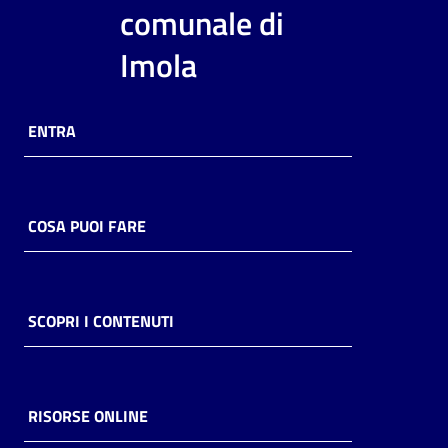
i
comunale di
contenuti
Imola
Risorse
ENTRA
online
COSA PUOI FARE
Casa
Piani
SCOPRI I CONTENUTI
Archivio
storico
RISORSE ONLINE
Decentrate