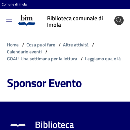
Comune di Imola
Vai al contenuto
Vai alla navigazione
Vai al footer
Biblioteca comunale di
Biblioteca
Imola
comunale
di Imola
Home
/
Cosa puoi fare
/
Altre attività
/
Calendario eventi
/
GOAL! Una settimana per la lettura
/
Leggiamo qua e là
Entra
Sponsor Evento
Cosa
puoi
fare
Biblioteca
Scopri