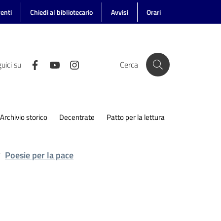
enti
Chiedi al bibliotecario
Avvisi
Orari
uici su
Cerca
Archivio storico
Decentrate
Patto per la lettura
Poesie per la pace
/