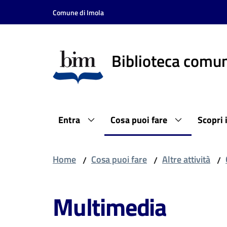
Vai al contenuto
Vai alla navigazione
Vai al footer
Comune di Imola
Biblioteca comun
Entra
Cosa puoi fare
Scopri 
Home
Cosa puoi fare
Altre attività
/
/
/
Multimedia