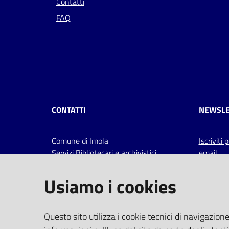
Contatti
FAQ
CONTATTI
NEWSLE
Comune di Imola
Iscriviti
Servizi Bibliotecari e archivistici
email
Via Emilia 80, 40026 Imola (Bo),
Italia
Usiamo i cookies
centralino: tel 0542.6026.36 fax
0542.602602
bim@comune.imola.bo.it
Questo sito utilizza i cookie tecnici di navigazione
PEC