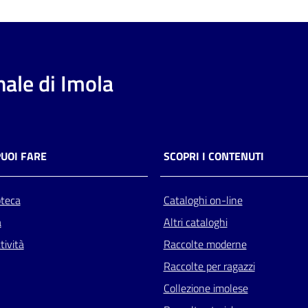
ale di Imola
PUOI FARE
SCOPRI I CONTENUTI
oteca
Cataloghi on-line
a
Altri cataloghi
tività
Raccolte moderne
Raccolte per ragazzi
Collezione imolese