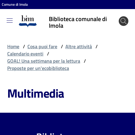
Comune di Imola
Vai al contenuto
Vai alla navigazione
Vai al footer
Biblioteca comunale di
Biblioteca
Imola
comunale
di Imola
Home
/
Cosa puoi fare
/
Altre attività
/
Calendario eventi
/
GOAL! Una settimana per la lettura
/
Entra
Proposte per un'ecobiblioteca
Multimedia
Cosa
puoi
fare
Scopri