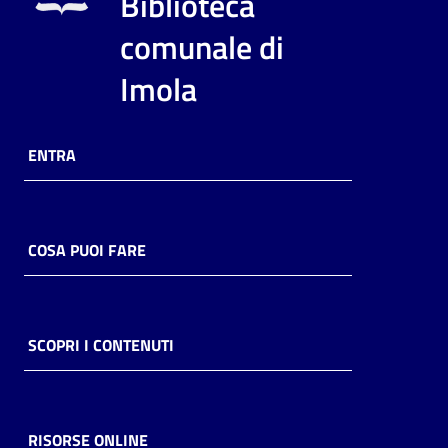
Biblioteca
i
contenuti
comunale di
Imola
Risorse
online
ENTRA
COSA PUOI FARE
Casa
Piani
SCOPRI I CONTENUTI
Archivio
storico
RISORSE ONLINE
Decentrate