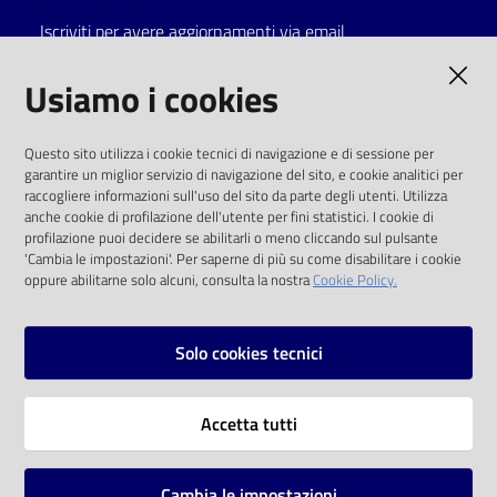
Iscriviti per avere aggiornamenti via email
Catalogo
on line
AMMINISTRAZIONE TRASPARENTE
Usiamo i cookies
Eventi
I dati personali pubblicati sono riutilizzabili
Questo sito utilizza i cookie tecnici di navigazione e di sessione per
solo alle condizioni previste dalla direttiva
garantire un miglior servizio di navigazione del sito, e cookie analitici per
Chiedi al
comunitaria 2003/98/CE e dal d.lgs. 36/2006
raccogliere informazioni sull'uso del sito da parte degli utenti. Utilizza
bibliotecario
anche cookie di profilazione dell'utente per fini statistici. I cookie di
SOCIAL
profilazione puoi decidere se abilitarli o meno cliccando sul pulsante
Avvisi
'Cambia le impostazioni'. Per saperne di più su come disabilitare i cookie
oppure abilitarne solo alcuni, consulta la nostra
Cookie Policy.
Facebook
Youtube
Instagram
Orari
Solo cookies tecnici
Vai alla pagina
Accetta tutti
Privacy
Note legali
Cambia le impostazioni