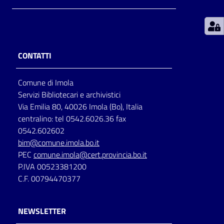
Patto
per
la
CONTATTI
lettura
Comune di Imola
Servizi Bibliotecari e archivistici
Seguici
Via Emilia 80, 40026 Imola (Bo), Italia
su
centralino: tel 0542.6026.36 fax
0542.602602
bim@comune.imola.bo.it
PEC
comune.imola@cert.provincia.bo.it
P.IVA 00523381200
C.F. 00794470377
NEWSLETTER