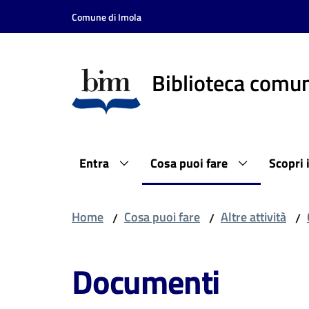
Vai al contenuto
Vai alla navigazione
Vai al footer
Comune di Imola
Biblioteca comun
Entra
Cosa puoi fare
Scopri 
Home
Cosa puoi fare
Altre attività
/
/
/
Documenti