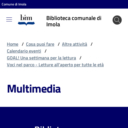
Comune di Imola
Vai al contenuto
Vai alla navigazione
Vai al footer
Biblioteca comunale di
Biblioteca
Imola
comunale
di Imola
Home
/
Cosa puoi fare
/
Altre attività
/
Calendario eventi
/
GOAL! Una settimana per la lettura
/
Entra
Voci nel parco - Letture all’aperto per tutte le età
Multimedia
Cosa
puoi
fare
Scopri