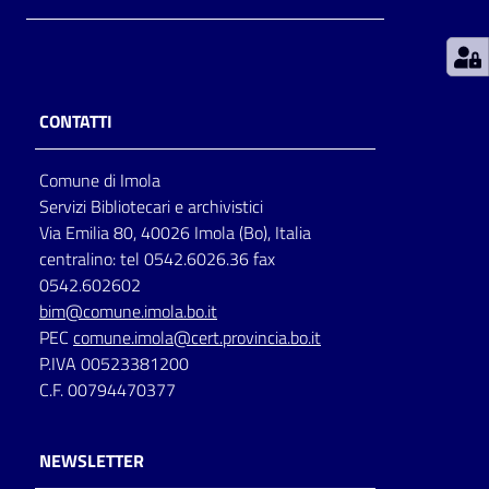
Patto
per
la
CONTATTI
lettura
Comune di Imola
Servizi Bibliotecari e archivistici
Seguici
Via Emilia 80, 40026 Imola (Bo), Italia
su
centralino: tel 0542.6026.36 fax
0542.602602
bim@comune.imola.bo.it
PEC
comune.imola@cert.provincia.bo.it
P.IVA 00523381200
C.F. 00794470377
NEWSLETTER