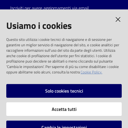
Iscriviti per avere aggiornamenti via email
Catalogo
on line
AMMINISTRAZIONE TRASPARENTE
Usiamo i cookies
Eventi
I dati personali pubblicati sono riutilizzabili
Questo sito utilizza i cookie tecnici di navigazione e di sessione per
solo alle condizioni previste dalla direttiva
garantire un miglior servizio di navigazione del sito, e cookie analitici per
Chiedi al
comunitaria 2003/98/CE e dal d.lgs. 36/2006
raccogliere informazioni sull'uso del sito da parte degli utenti. Utilizza
bibliotecario
anche cookie di profilazione dell'utente per fini statistici. I cookie di
SOCIAL
profilazione puoi decidere se abilitarli o meno cliccando sul pulsante
Avvisi
'Cambia le impostazioni'. Per saperne di più su come disabilitare i cookie
oppure abilitarne solo alcuni, consulta la nostra
Cookie Policy.
Facebook
Youtube
Instagram
Orari
Solo cookies tecnici
Vai alla pagina
Accetta tutti
Privacy
Note legali
Cambia le impostazioni