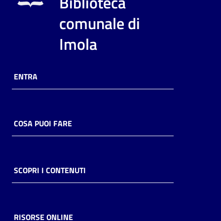
Biblioteca
i
contenuti
comunale di
Imola
Risorse
online
ENTRA
COSA PUOI FARE
Casa
Piani
SCOPRI I CONTENUTI
Archivio
storico
RISORSE ONLINE
Decentrate