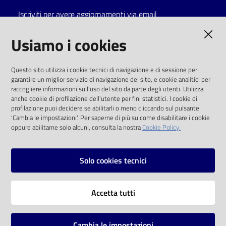
Iscriviti per avere aggiornamenti via email
Catalogo
on line
AMMINISTRAZIONE TRASPARENTE
Usiamo i cookies
Eventi
I dati personali pubblicati sono riutilizzabili
Questo sito utilizza i cookie tecnici di navigazione e di sessione per
solo alle condizioni previste dalla direttiva
garantire un miglior servizio di navigazione del sito, e cookie analitici per
Chiedi al
comunitaria 2003/98/CE e dal d.lgs. 36/2006
raccogliere informazioni sull'uso del sito da parte degli utenti. Utilizza
bibliotecario
anche cookie di profilazione dell'utente per fini statistici. I cookie di
SOCIAL
profilazione puoi decidere se abilitarli o meno cliccando sul pulsante
Avvisi
'Cambia le impostazioni'. Per saperne di più su come disabilitare i cookie
oppure abilitarne solo alcuni, consulta la nostra
Cookie Policy.
Facebook
Youtube
Instagram
Orari
Solo cookies tecnici
Vai alla pagina
Accetta tutti
Privacy
Note legali
Cambia le impostazioni