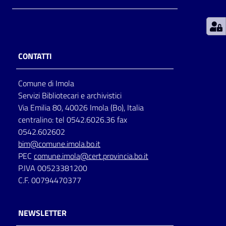
Patto
per
la
CONTATTI
lettura
Comune di Imola
Servizi Bibliotecari e archivistici
Seguici
Via Emilia 80, 40026 Imola (Bo), Italia
su
centralino: tel 0542.6026.36 fax
0542.602602
bim@comune.imola.bo.it
PEC
comune.imola@cert.provincia.bo.it
P.IVA 00523381200
C.F. 00794470377
NEWSLETTER