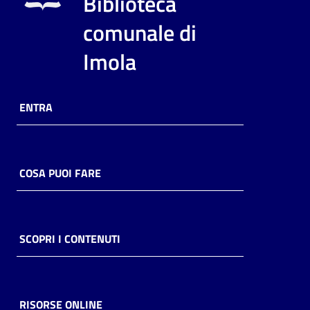
Biblioteca
i
contenuti
comunale di
Imola
Risorse
online
ENTRA
COSA PUOI FARE
Casa
Piani
SCOPRI I CONTENUTI
Archivio
storico
RISORSE ONLINE
Decentrate