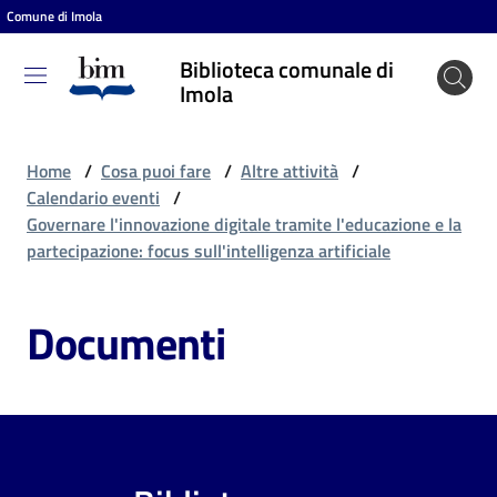
Comune di Imola
Vai al contenuto
Vai alla navigazione
Vai al footer
Biblioteca comunale di
Biblioteca
Imola
comunale
di Imola
Home
/
Cosa puoi fare
/
Altre attività
/
Calendario eventi
/
Governare l'innovazione digitale tramite l'educazione e la
Entra
partecipazione: focus sull'intelligenza artificiale
Documenti
Cosa
puoi
fare
Scopri