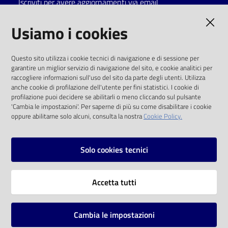
Iscriviti per avere aggiornamenti via email
Catalogo
AMMINISTRAZIONE TRASPARENTE
Usiamo i cookies
on line
I dati personali pubblicati sono riutilizzabili
Eventi
Questo sito utilizza i cookie tecnici di navigazione e di sessione per
solo alle condizioni previste dalla direttiva
garantire un miglior servizio di navigazione del sito, e cookie analitici per
comunitaria 2003/98/CE e dal d.lgs. 36/2006
raccogliere informazioni sull'uso del sito da parte degli utenti. Utilizza
Chiedi al
anche cookie di profilazione dell'utente per fini statistici. I cookie di
bibliotecario
SOCIAL
profilazione puoi decidere se abilitarli o meno cliccando sul pulsante
'Cambia le impostazioni'. Per saperne di più su come disabilitare i cookie
oppure abilitarne solo alcuni, consulta la nostra
Cookie Policy.
Avvisi
Facebook
Youtube
Instagram
Orari
Solo cookies tecnici
Vai alla pagina
Accetta tutti
Privacy
Note legali
Cambia le impostazioni