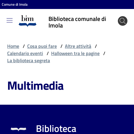
Comune di Imola
Vai al contenuto
Vai alla navigazione
Vai al footer
Biblioteca comunale di
Biblioteca
Imola
comunale
di Imola
Home
/
Cosa puoi fare
/
Altre attività
/
Calendario eventi
/
Halloween tra le pagine
/
La biblioteca segreta
Entra
Multimedia
Cosa
puoi
fare
Biblioteca
Scopri