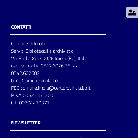
Patto
per
CONTATTI
la
lettura
Comune di Imola
Servizi Bibliotecari e archivistici
Via Emilia 80, 40026 Imola (Bo), Italia
Seguici
centralino: tel 0542.6026.36 fax
su
0542.602602
bim@comune.imola.bo.it
PEC
comune.imola@cert.provincia.bo.it
P.IVA 00523381200
C.F. 00794470377
NEWSLETTER