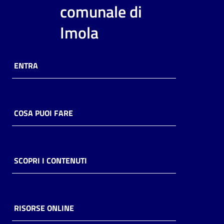
i
comunale di
contenuti
Imola
Risorse
ENTRA
online
COSA PUOI FARE
Casa
Piani
SCOPRI I CONTENUTI
Archivio
storico
RISORSE ONLINE
Decentrate