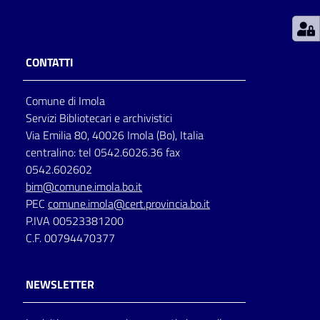
Patto
per
CONTATTI
la
lettura
Comune di Imola
Servizi Bibliotecari e archivistici
Via Emilia 80, 40026 Imola (Bo), Italia
Seguici
centralino: tel 0542.6026.36 fax
su
0542.602602
bim@comune.imola.bo.it
PEC
comune.imola@cert.provincia.bo.it
P.IVA 00523381200
C.F. 00794470377
NEWSLETTER