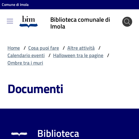
Comune di Imola
Vai al contenuto
Vai alla navigazione
Vai al footer
Biblioteca comunale di
Biblioteca
Imola
comunale
di Imola
Home
/
Cosa puoi fare
/
Altre attività
/
Calendario eventi
/
Halloween tra le pagine
/
Ombre tra i muri
Entra
Documenti
Cosa
puoi
fare
Biblioteca
Scopri