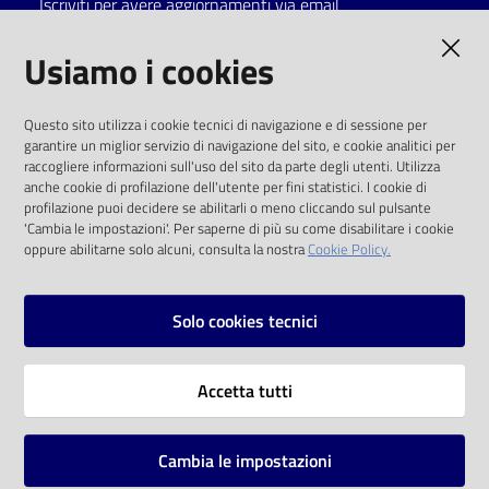
Iscriviti per avere aggiornamenti via email
Catalogo
AMMINISTRAZIONE TRASPARENTE
Usiamo i cookies
on line
I dati personali pubblicati sono riutilizzabili
Eventi
Questo sito utilizza i cookie tecnici di navigazione e di sessione per
solo alle condizioni previste dalla direttiva
garantire un miglior servizio di navigazione del sito, e cookie analitici per
comunitaria 2003/98/CE e dal d.lgs. 36/2006
raccogliere informazioni sull'uso del sito da parte degli utenti. Utilizza
Chiedi al
anche cookie di profilazione dell'utente per fini statistici. I cookie di
bibliotecario
SOCIAL
profilazione puoi decidere se abilitarli o meno cliccando sul pulsante
'Cambia le impostazioni'. Per saperne di più su come disabilitare i cookie
oppure abilitarne solo alcuni, consulta la nostra
Cookie Policy.
Avvisi
Facebook
Youtube
Instagram
Orari
Solo cookies tecnici
Vai alla pagina
Accetta tutti
Privacy
Note legali
Cambia le impostazioni