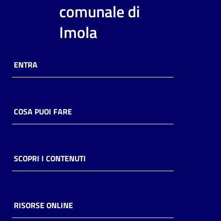
i
comunale di
contenuti
Imola
Risorse
ENTRA
online
COSA PUOI FARE
Casa
Piani
SCOPRI I CONTENUTI
Archivio
storico
RISORSE ONLINE
Decentrate