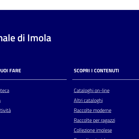
ale di Imola
PUOI FARE
SCOPRI I CONTENUTI
oteca
Cataloghi on-line
a
Altri cataloghi
tività
Raccolte moderne
Raccolte per ragazzi
Collezione imolese