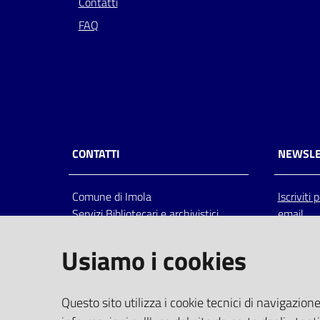
Contatti
FAQ
CONTATTI
NEWSLE
Comune di Imola
Iscriviti
Servizi Bibliotecari e archivistici
email
Via Emilia 80, 40026 Imola (Bo),
Italia
Usiamo i cookies
centralino: tel 0542.6026.36 fax
0542.602602
bim@comune.imola.bo.it
Questo sito utilizza i cookie tecnici di navigazione
PEC