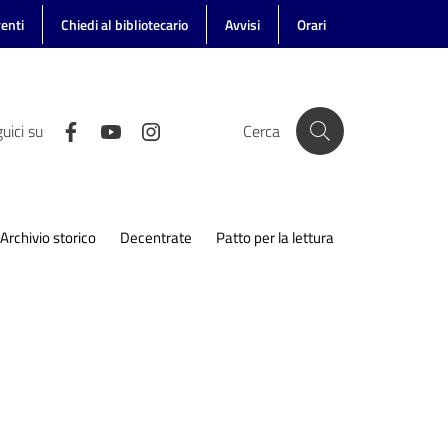
enti
Chiedi al bibliotecario
Avvisi
Orari
uici su
Cerca
Archivio storico
Decentrate
Patto per la lettura