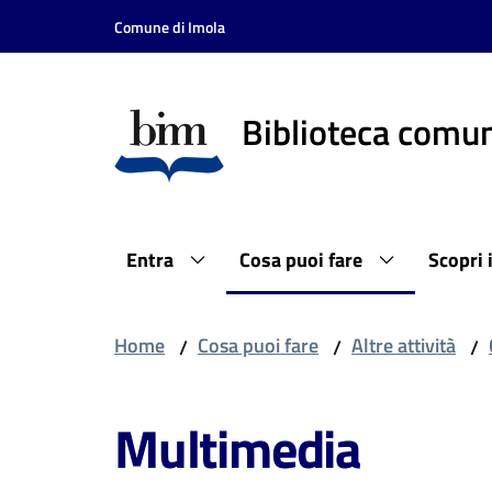
Vai al contenuto
Vai alla navigazione
Vai al footer
Comune di Imola
Biblioteca comun
Entra
Cosa puoi fare
Scopri 
Home
Cosa puoi fare
Altre attività
/
/
/
Multimedia