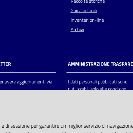
Raccolte storiche
Guida ai fondi
Inventari on-line
Archivi
TTER
AMMINISTRAZIONE TRASPAR
 per avere aggiornamenti via
I dati personali pubblicati sono
riutilizzabili solo alle condizioni
previste dalla direttiva comunitar
2003/98/CE e dal d.lgs. 36/200
 e di sessione per garantire un miglior servizio di navigazione 