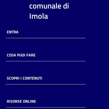
i
comunale di
contenuti
Imola
Risorse
ENTRA
online
COSA PUOI FARE
Casa
Piani
SCOPRI I CONTENUTI
Archivio
storico
RISORSE ONLINE
Decentrate