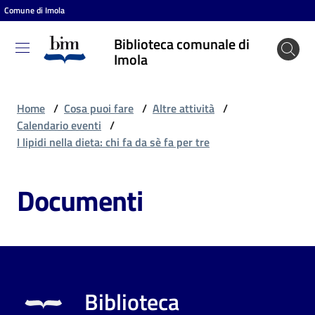
Comune di Imola
Vai al contenuto
Vai alla navigazione
Vai al footer
Biblioteca comunale di
Biblioteca
Imola
comunale
di Imola
Home
/
Cosa puoi fare
/
Altre attività
/
Calendario eventi
/
I lipidi nella dieta: chi fa da sè fa per tre
Entra
Documenti
Cosa
puoi
fare
Biblioteca
Scopri