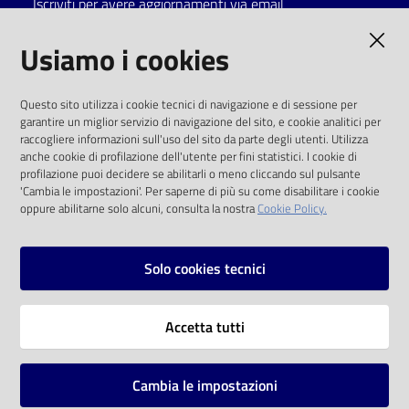
Iscriviti per avere aggiornamenti via email
Catalogo
AMMINISTRAZIONE TRASPARENTE
Usiamo i cookies
on line
I dati personali pubblicati sono riutilizzabili
Eventi
Questo sito utilizza i cookie tecnici di navigazione e di sessione per
solo alle condizioni previste dalla direttiva
garantire un miglior servizio di navigazione del sito, e cookie analitici per
comunitaria 2003/98/CE e dal d.lgs. 36/2006
raccogliere informazioni sull'uso del sito da parte degli utenti. Utilizza
Chiedi al
anche cookie di profilazione dell'utente per fini statistici. I cookie di
bibliotecario
SOCIAL
profilazione puoi decidere se abilitarli o meno cliccando sul pulsante
'Cambia le impostazioni'. Per saperne di più su come disabilitare i cookie
oppure abilitarne solo alcuni, consulta la nostra
Cookie Policy.
Avvisi
Facebook
Youtube
Instagram
Orari
Solo cookies tecnici
Vai alla pagina
Accetta tutti
Privacy
Note legali
Cambia le impostazioni