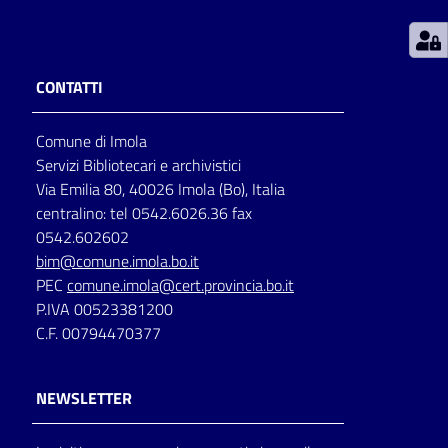
Patto
per
CONTATTI
la
lettura
Comune di Imola
Servizi Bibliotecari e archivistici
Via Emilia 80, 40026 Imola (Bo), Italia
Seguici
centralino: tel 0542.6026.36 fax
su
0542.602602
bim@comune.imola.bo.it
PEC
comune.imola@cert.provincia.bo.it
P.IVA 00523381200
C.F. 00794470377
NEWSLETTER