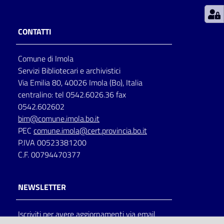
Patto
CONTATTI
per
la
Comune di Imola
lettura
Servizi Bibliotecari e archivistici
Via Emilia 80, 40026 Imola (Bo), Italia
centralino: tel 0542.6026.36 fax
Seguici
0542.602602
su
bim@comune.imola.bo.it
PEC
comune.imola@cert.provincia.bo.it
P.IVA 00523381200
C.F. 00794470377
NEWSLETTER
Iscriviti per avere aggiornamenti via email