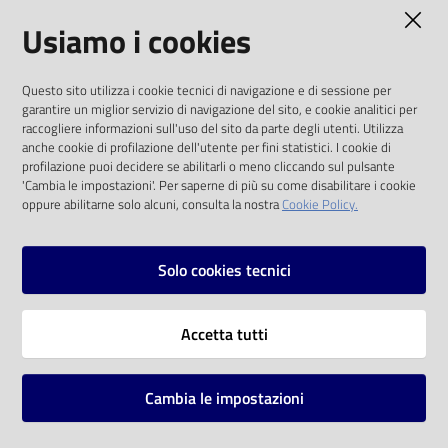
AMMINISTRAZIONE TRASPARENTE
Usiamo i cookies
Catalogo
on line
I dati personali pubblicati sono riutilizzabili
Questo sito utilizza i cookie tecnici di navigazione e di sessione per
solo alle condizioni previste dalla direttiva
Eventi
garantire un miglior servizio di navigazione del sito, e cookie analitici per
comunitaria 2003/98/CE e dal d.lgs. 36/2006
raccogliere informazioni sull'uso del sito da parte degli utenti. Utilizza
anche cookie di profilazione dell'utente per fini statistici. I cookie di
Chiedi al
SOCIAL
profilazione puoi decidere se abilitarli o meno cliccando sul pulsante
bibliotecario
'Cambia le impostazioni'. Per saperne di più su come disabilitare i cookie
oppure abilitarne solo alcuni, consulta la nostra
Cookie Policy.
Facebook
Youtube
Instagram
Avvisi
Solo cookies tecnici
Orari
Vai alla pagina
Accetta tutti
Privacy
Note legali
Cambia le impostazioni
Mappa del sito