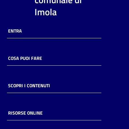
i
Imola
contenuti
ENTRA
Risorse
online
COSA PUOI FARE
Casa
SCOPRI I CONTENUTI
Piani
Archivio
storico
RISORSE ONLINE
Decentrate