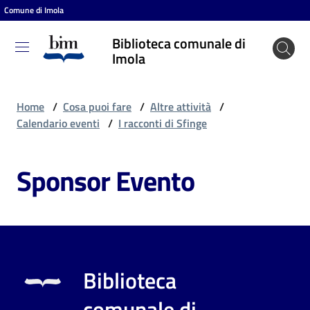
Comune di Imola
Vai al contenuto
Vai alla navigazione
Vai al footer
Biblioteca comunale di
Biblioteca
Imola
comunale
di Imola
Home
/
Cosa puoi fare
/
Altre attività
/
Calendario eventi
/
I racconti di Sfinge
Entra
Sponsor Evento
Cosa
puoi
fare
Biblioteca
Scopri
comunale di