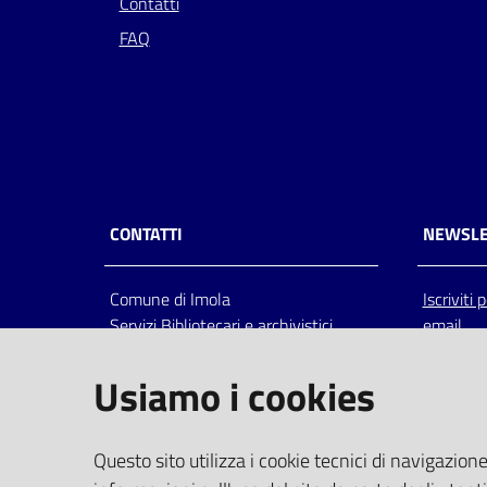
Contatti
FAQ
CONTATTI
NEWSLE
Comune di Imola
Iscriviti
Servizi Bibliotecari e archivistici
email
Via Emilia 80, 40026 Imola (Bo),
Italia
Usiamo i cookies
centralino: tel 0542.6026.36 fax
0542.602602
bim@comune.imola.bo.it
Questo sito utilizza i cookie tecnici di navigazione
PEC