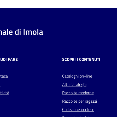
ale di Imola
PUOI FARE
SCOPRI I CONTENUTI
oteca
Cataloghi on-line
a
Altri cataloghi
tività
Raccolte moderne
Raccolte per ragazzi
Collezione imolese