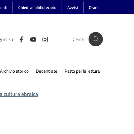
enti
Chiedi al bibliotecario
Avvisi
Orari
uici su
Cerca
Archivio storico
Decentrate
Patto per la lettura
la cultura ebraica