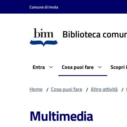
Vai al contenuto
Vai alla navigazione
Vai al footer
Comune di Imola
Biblioteca comun
Entra
Cosa puoi fare
Scopri 
Home
Cosa puoi fare
Altre attività
/
/
/
Multimedia