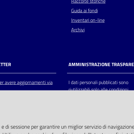
Raccolte storiche
Guida ai fondi
Inventari on-line
Archivi
TTER
AMMINISTRAZIONE TRASPAR
 per avere aggiornamenti via
I dati personali pubblicati sono
riutilizzabili solo alle condizioni
previste dalla direttiva comunitar
2003/98/CE e dal d.lgs. 36/200
 e di sessione per garantire un miglior servizio di navigazione 