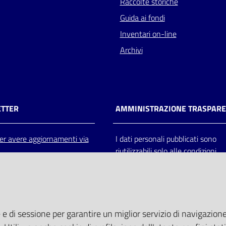
Raccolte storiche
Guida ai fondi
Inventari on-line
Archivi
TTER
AMMINISTRAZIONE TRASPAR
 per avere aggiornamenti via
I dati personali pubblicati sono
riutilizzabili solo alle condizioni
previste dalla direttiva comunitar
2003/98/CE e dal d.lgs. 36/200
 e di sessione per garantire un miglior servizio di navigazione 