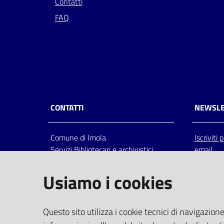
Contatti
FAQ
CONTATTI
NEWSLE
Comune di Imola
Iscriviti
Servizi Bibliotecari e archivistici
email
Via Emilia 80, 40026 Imola (Bo),
Italia
Usiamo i cookies
centralino: tel 0542.6026.36 fax
0542.602602
bim@comune.imola.bo.it
Questo sito utilizza i cookie tecnici di navigazione
PEC