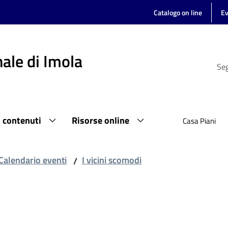
Catalogo on line
Ev
ale di Imola
Seg
i contenuti
Risorse online
Casa Piani
Calendario eventi
I vicini scomodi
/