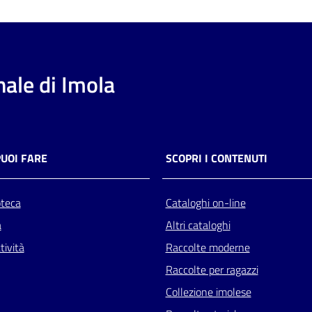
ale di Imola
PUOI FARE
SCOPRI I CONTENUTI
oteca
Cataloghi on-line
a
Altri cataloghi
tività
Raccolte moderne
Raccolte per ragazzi
Collezione imolese