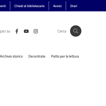
enti
Chiedi al bibliotecario
Avvisi
Orari
uici su
Cerca
Archivio storico
Decentrate
Patto per la lettura