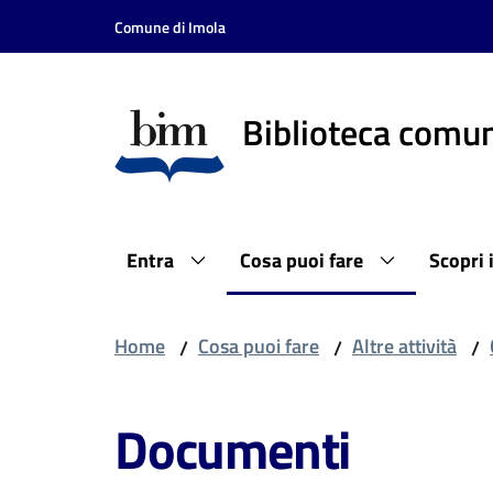
Vai al contenuto
Vai alla navigazione
Vai al footer
Comune di Imola
Biblioteca comun
Entra
Cosa puoi fare
Scopri 
Home
Cosa puoi fare
Altre attività
/
/
/
Documenti