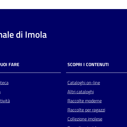
ale di Imola
PUOI FARE
SCOPRI I CONTENUTI
oteca
Cataloghi on-line
a
Altri cataloghi
tività
Raccolte moderne
Raccolte per ragazzi
Collezione imolese