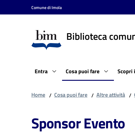
Vai al contenuto
Vai alla navigazione
Vai al footer
Comune di Imola
Biblioteca comun
Entra
Cosa puoi fare
Scopri 
Home
Cosa puoi fare
Altre attività
/
/
/
Sponsor Evento