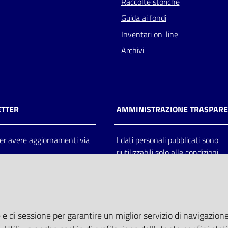
Raccolte storiche
Guida ai fondi
Inventari on-line
Archivi
TTER
AMMINISTRAZIONE TRASPAR
 per avere aggiornamenti via
I dati personali pubblicati sono
riutilizzabili solo alle condizioni
previste dalla direttiva comunitar
2003/98/CE e dal d.lgs. 36/200
 e di sessione per garantire un miglior servizio di navigazione 