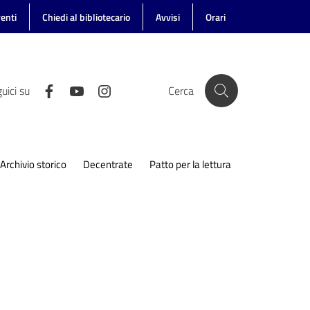
enti
Chiedi al bibliotecario
Avvisi
Orari
uici su
Cerca
Archivio storico
Decentrate
Patto per la lettura