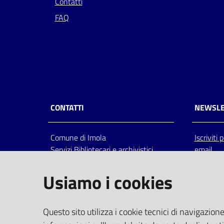
Contatti
FAQ
CONTATTI
NEWSLE
Comune di Imola
Iscriviti
Servizi Bibliotecari e archivistici
email
Via Emilia 80, 40026 Imola (Bo),
Italia
Usiamo i cookies
centralino: tel 0542.6026.36 fax
0542.602602
bim@comune.imola.bo.it
Questo sito utilizza i cookie tecnici di navigazione
PEC