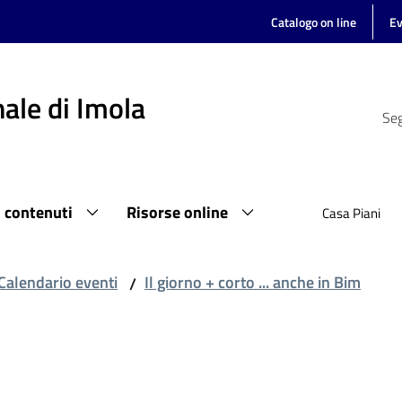
Catalogo on line
Ev
ale di Imola
Seg
i contenuti
Risorse online
Casa Piani
Calendario eventi
Il giorno + corto ... anche in Bim
/