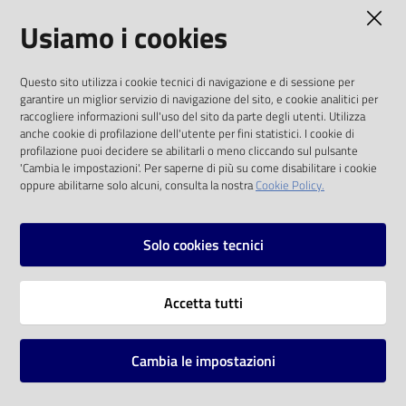
AMMINISTRAZIONE TRASPARENTE
Usiamo i cookies
Catalogo
on line
I dati personali pubblicati sono riutilizzabili
Questo sito utilizza i cookie tecnici di navigazione e di sessione per
solo alle condizioni previste dalla direttiva
Eventi
garantire un miglior servizio di navigazione del sito, e cookie analitici per
comunitaria 2003/98/CE e dal d.lgs. 36/2006
raccogliere informazioni sull'uso del sito da parte degli utenti. Utilizza
anche cookie di profilazione dell'utente per fini statistici. I cookie di
Chiedi al
SOCIAL
profilazione puoi decidere se abilitarli o meno cliccando sul pulsante
bibliotecario
'Cambia le impostazioni'. Per saperne di più su come disabilitare i cookie
oppure abilitarne solo alcuni, consulta la nostra
Cookie Policy.
Facebook
Youtube
Instagram
Avvisi
Solo cookies tecnici
Orari
Vai alla pagina
Accetta tutti
Privacy
Note legali
Cambia le impostazioni
Mappa del sito