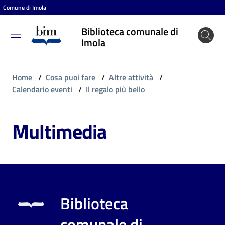
Comune di Imola
Vai al contenuto
Vai alla navigazione
Vai al footer
Biblioteca comunale di
Biblioteca
Imola
comunale
di Imola
Home
/
Cosa puoi fare
/
Altre attività
/
Calendario eventi
/
Il regalo più bello
Entra
Multimedia
Cosa
puoi
fare
Biblioteca
Scopri
comunale di