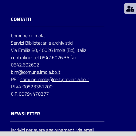
Patto
CONTATTI
per
la
Comune di Imola
lettura
Servizi Bibliotecari e archivistici
Via Emilia 80, 40026 Imola (Bo), Italia
centralino: tel 0542.6026.36 fax
Seguici
0542.602602
su
bim@comune.imola.bo.it
PEC
comune.imola@cert.provincia.bo.it
P.IVA 00523381200
C.F. 00794470377
NEWSLETTER
Iscriviti per avere aggiornamenti via email