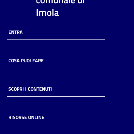
i
Imola
contenuti
ENTRA
Risorse
online
COSA PUOI FARE
Casa
SCOPRI I CONTENUTI
Piani
Archivio
storico
RISORSE ONLINE
Decentrate