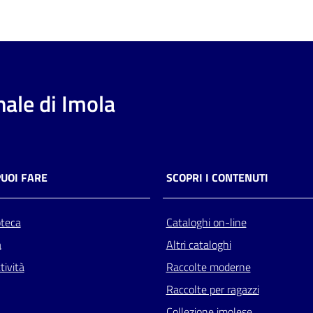
ale di Imola
PUOI FARE
SCOPRI I CONTENUTI
oteca
Cataloghi on-line
a
Altri cataloghi
tività
Raccolte moderne
Raccolte per ragazzi
Collezione imolese