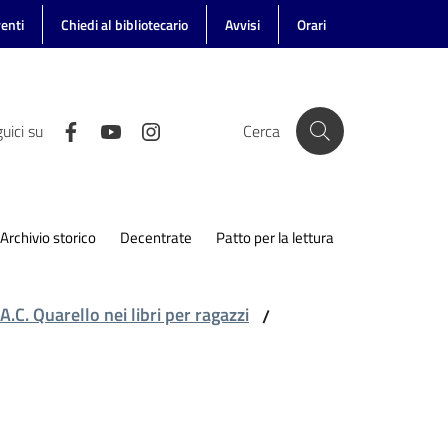
enti
Chiedi al bibliotecario
Avvisi
Orari
uici su
Cerca
Archivio storico
Decentrate
Patto per la lettura
A.C. Quarello nei libri per ragazzi
/