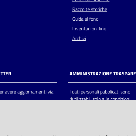
Raccolte storiche
Guida ai fondi
Inventari on-line
Archivi
TTER
AMMINISTRAZIONE TRASPAR
 per avere aggiornamenti via
I dati personali pubblicati sono
riutilizzabili solo alle condizioni
previste dalla direttiva comunitar
2003/98/CE e dal d.lgs. 36/200