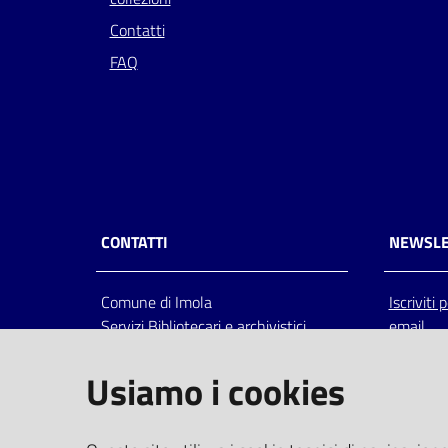
Contatti
FAQ
CONTATTI
NEWSLE
Comune di Imola
Iscriviti
Servizi Bibliotecari e archivistici
email
Via Emilia 80, 40026 Imola (Bo),
Italia
Usiamo i cookies
centralino: tel 0542.6026.36 fax
0542.602602
bim@comune.imola.bo.it