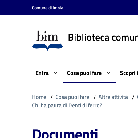
Vai al contenuto
Vai alla navigazione
Vai al footer
Comune di Imola
Biblioteca comun
Entra
Cosa puoi fare
Scopri 
Home
Cosa puoi fare
Altre attività
/
/
/
Chi ha paura di Denti di ferro?
Documenti