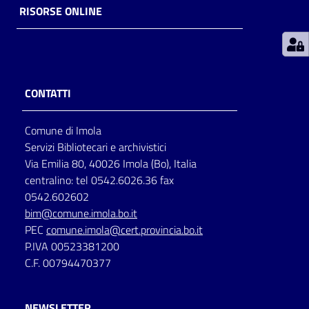
RISORSE ONLINE
Patto
per
la
lettura
CONTATTI
Comune di Imola
Seguici
Servizi Bibliotecari e archivistici
su
Via Emilia 80, 40026 Imola (Bo), Italia
centralino: tel 0542.6026.36 fax
0542.602602
bim@comune.imola.bo.it
PEC
comune.imola@cert.provincia.bo.it
P.IVA 00523381200
C.F. 00794470377
NEWSLETTER