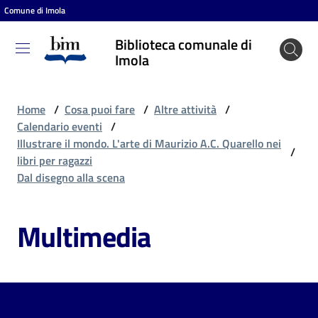
Comune di Imola
Vai al contenuto
Vai alla navigazione
Vai al footer
Biblioteca comunale di
Biblioteca
Imola
comunale
di Imola
Home
/
Cosa puoi fare
/
Altre attività
/
Calendario eventi
/
Illustrare il mondo. L'arte di Maurizio A.C. Quarello nei
/
Entra
libri per ragazzi
Dal disegno alla scena
Cosa
Multimedia
puoi
fare
Scopri