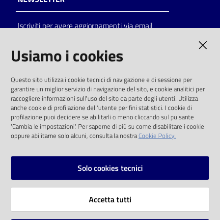
Catalogo
Iscriviti per avere aggiornamenti via email
on line
AMMINISTRAZIONE TRASPARENTE
Usiamo i cookies
Eventi
I dati personali pubblicati sono riutilizzabili
Chiedi al
Questo sito utilizza i cookie tecnici di navigazione e di sessione per
solo alle condizioni previste dalla direttiva
garantire un miglior servizio di navigazione del sito, e cookie analitici per
bibliotecario
comunitaria 2003/98/CE e dal d.lgs. 36/2006
raccogliere informazioni sull'uso del sito da parte degli utenti. Utilizza
anche cookie di profilazione dell'utente per fini statistici. I cookie di
Avvisi
SOCIAL
profilazione puoi decidere se abilitarli o meno cliccando sul pulsante
'Cambia le impostazioni'. Per saperne di più su come disabilitare i cookie
oppure abilitarne solo alcuni, consulta la nostra
Cookie Policy.
Orari
Facebook
Youtube
Instagram
Solo cookies tecnici
Vai alla pagina
Accetta tutti
Privacy