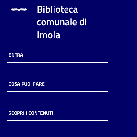
i
Biblioteca
contenuti
comunale di
Imola
Risorse
online
ENTRA
COSA PUOI FARE
Casa
Piani
Archivio
SCOPRI I CONTENUTI
storico
Decentrate